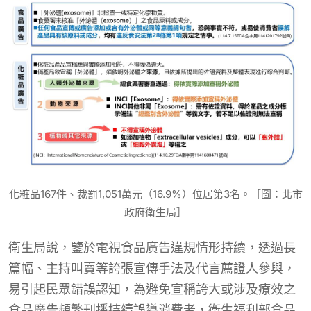
化粧品167件、裁罰1,051萬元（16.9%）位居第3名。［圖：北市
政府衛生局］
衛生局說，鑒於電視食品廣告違規情形持續，透過長
篇幅、主持叫賣等誇張宣傳手法及代言薦證人參與，
易引起民眾錯誤認知，為避免宣稱誇大或涉及療效之
食品廣告頻繁刊播持續誤導消費者，衛生福利部食品