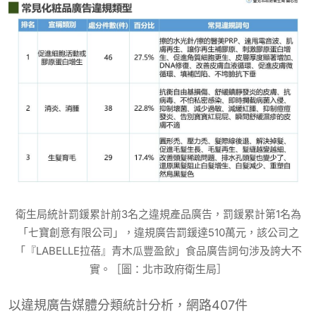
衛生局統計罰鍰累計前3名之違規產品廣告，罰鍰累計第1名為
「七寶創意有限公司」，違規廣告罰鍰達510萬元，該公司之
「『LABELLE拉蓓』青木瓜豐盈飲」食品廣告詞句涉及誇大不
實。［圖：北市政府衛生局］
以違規廣告媒體分類統計分析，網路407件