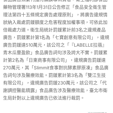
藥物管理署113年1月31日公告修正「食品安全衛生管
理法第四十五條規定廣告處理原則」，將廣告違規情
狀納入裁處罰鍰額度之危害程度加權事項，可依此加
倍裁處力道。衛生局統計罰鍰累計前3名之違規產品
廣告，罰鍰累計第1名為「七寶創意有限公司」，違規
廣告罰鍰達510萬元，該公司之「『LABELLE拉蓓』
青木瓜豐盈飲」食品廣告詞句涉及誇大不實。罰鍰累
計第2名為「日東商事有限公司」，違規廣告罰鍰達
270萬元，其「Slimmit食事對抗酵素膠原凍」食品廣
告詞句涉及醫療效能。罰鍰累計第3名為「雙江生技
有限公司」，違規廣告罰鍰230萬元，該公司之「代
謝調控醫能精露」食品廣告涉及醫療效能，臺北市衛
生局針對以上違規廣告已依法進行裁罰。