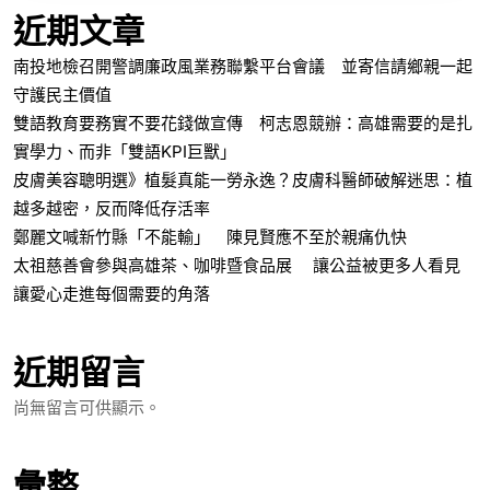
近期文章
南投地檢召開警調廉政風業務聯繫平台會議 並寄信請鄉親一起
守護民主價值
雙語教育要務實不要花錢做宣傳 柯志恩競辦：高雄需要的是扎
實學力、而非「雙語KPI巨獸」
皮膚美容聰明選》植髮真能一勞永逸？皮膚科醫師破解迷思：植
越多越密，反而降低存活率
鄭麗文喊新竹縣「不能輸」 陳見賢應不至於親痛仇快
太祖慈善會參與高雄茶、咖啡暨食品展 讓公益被更多人看見
讓愛心走進每個需要的角落
近期留言
尚無留言可供顯示。
彙整