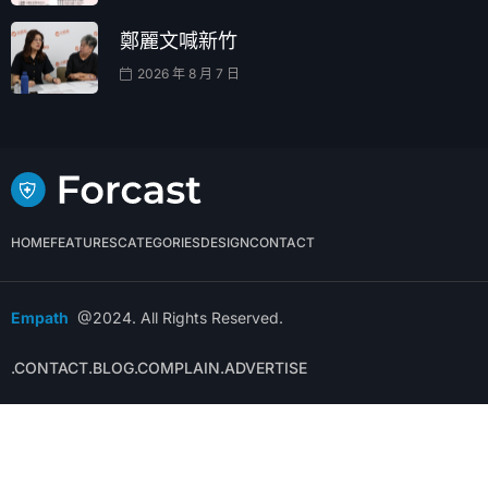
鄭麗文喊新竹
2026 年 8 月 7 日
HOME
FEATURES
CATEGORIES
DESIGN
CONTACT
Empath
@2024. All Rights Reserved.
.CONTACT
.BLOG
.COMPLAIN
.ADVERTISE