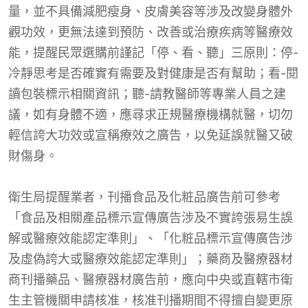
量，並不具備減肥瘦身、皮膚美容等涉及改變身體外
觀功效，更無法達到預防、改善或治療疾病等醫療效
能，提醒民眾選購前謹記「停、看、聽」三原則：停-
冷靜思考是否確實有需要及對健康是否有幫助；看-閱
讀包裝標示相關資訊；聽-請教醫師等專業人員之建
議，如有身體不適，應尋求正規醫療機構就醫，切勿
輕信誇大功效或宣稱療效之廣告，以免延誤就醫又破
財傷身。
衛生局提醒業者，刊播食品及化粧品廣告前可參考
「食品及相關產品標示宣傳廣告涉及不實誇張易生誤
解或醫療效能認定準則」、「化粧品標示宣傳廣告涉
及虛偽誇大或醫療效能認定準則」；藥商及醫療器材
商刊播藥品、醫療器材廣告前，應向中央或直轄市衛
生主管機關申請核准，核准刊播期間不得擅自變更原