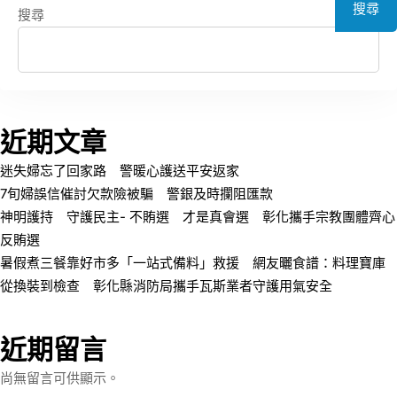
搜尋
搜尋
近期文章
迷失婦忘了回家路 警暖心護送平安返家
7旬婦誤信催討欠款險被騙 警銀及時攔阻匯款
神明護持 守護民主- 不賄選 才是真會選 彰化攜手宗教團體齊心
反賄選
暑假煮三餐靠好市多「一站式備料」救援 網友曬食譜：料理寶庫
從換裝到檢查 彰化縣消防局攜手瓦斯業者守護用氣安全
近期留言
尚無留言可供顯示。