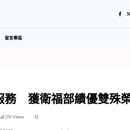
留言專區
服務 獲衛福部績優雙殊
170 Views