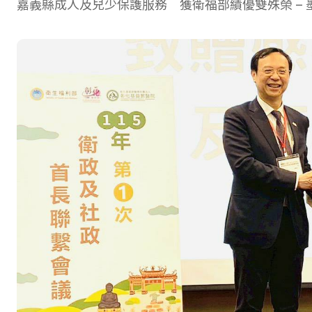
嘉義縣成人及兒少保護服務 獲衛福部績優雙殊榮 – 墨新聞 M