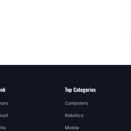
ink
Top Categories
hors
Computers
ount
Robotics
rks
Mobile