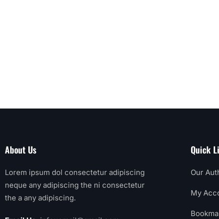
About Us
Quick L
Lorem ipsum dol consectetur adipiscing
Our Aut
neque any adipiscing the ni consectetur
My Acc
the a any adipiscing.
Bookma