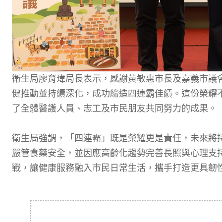
衛生局廖育瑋局長表示，感謝黃敏惠市長及嘉義市議
健推動並持續深化，成功締造四連霸佳績。這份榮耀
了全體醫護人員、志工及市民朋友共同努力的成果。
衛生局強調，「四連霸」既是榮耀更是責任，未來將
嚴管食藥安全，並因應高齡化趨勢完善長照與心理支
戰，讓健康服務融入市民日常生活，攜手打造更具韌