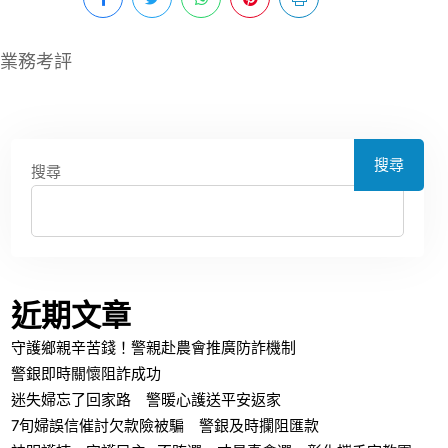
關業務考評
搜尋
搜尋
近期文章
守護鄉親辛苦錢！警親赴農會推廣防詐機制
警銀即時關懷阻詐成功
迷失婦忘了回家路 警暖心護送平安返家
7旬婦誤信催討欠款險被騙 警銀及時攔阻匯款