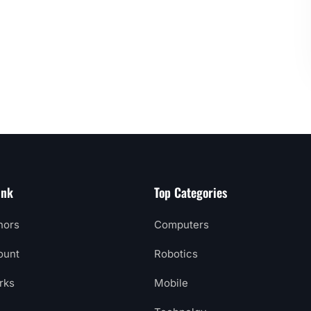
ink
Top Categories
hors
Computers
ount
Robotics
rks
Mobile