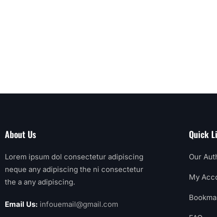
About Us
Quick L
Lorem ipsum dol consectetur adipiscing
Our Aut
neque any adipiscing the ni consectetur
My Acc
the a any adipiscing.
Bookma
Email Us:
infouemail@gmail.com