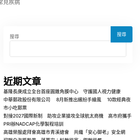
常見疾病
搜尋
搜尋
近期文章
基隆長庚成立全台首座圓錐角膜中心 守護國人視力健康
中華郵政股份有限公司 8月新推出繽紛手繪風 10款經典夜
市小吃郵票
對接2027國際新制 助攻企業搶攻全球航太商機 高市府攜手
PRI辦NADCAP化學製程培訓
高雄榮服處拜會高雄市青溪總會 共織「安心御老」安全網