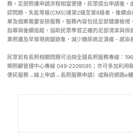
務。足部照護申請流程相當便捷，民眾提出申請後，
認問題，失能等級(CMS)達第2級至第8級者，後續
單及個案需要安排服務。服務內容包括足部健康檢視
指導與後續追蹤，協助民眾學習正確的足部清潔與保
業照護及早發現病變跡象，減少糖尿病足潰瘍、感染
民眾若有長照相關問題可洽詢全國長照服務專線：19
期照顧管理中心專線 049-2209595；亦可多加利用縣府衛生
便民服務→線上申請→長照服務申請）或縣府網路e櫃台（https: