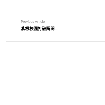
Previous Article
紮根校園打破隔閡...