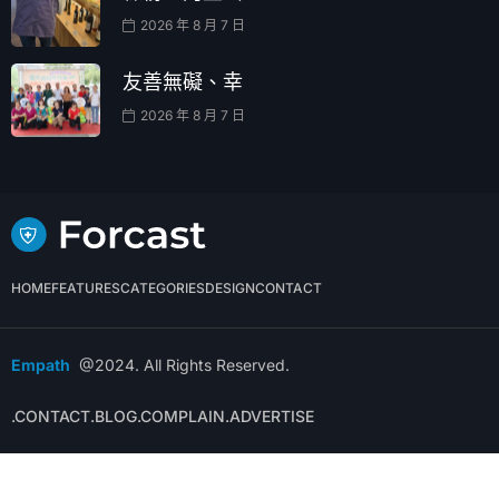
2026 年 8 月 7 日
友善無礙、幸
2026 年 8 月 7 日
HOME
FEATURES
CATEGORIES
DESIGN
CONTACT
Empath
@2024. All Rights Reserved.
.CONTACT
.BLOG
.COMPLAIN
.ADVERTISE