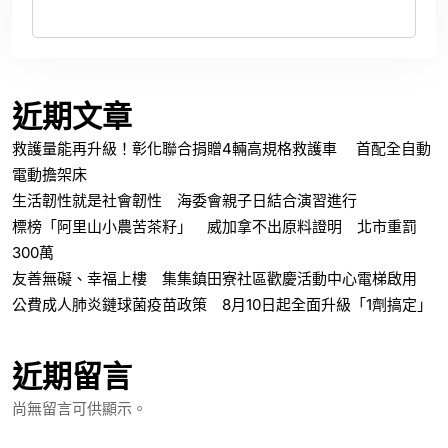
近期文章
救護量能再升級！彰化聯合捐贈4輛高規格救護車 首配全自動
電動擔架床
生活韌性就是社會韌性 海委會親子日結合演習進行
標榜「阿里山小農苦茶籽」 威加拿不出原料證明 北市重罰
300萬
友善無礙、幸福上樓 集集鎮田寮社區歡慶活動中心電梯啟用
公費成人肺炎鏈球菌疫苗政策 8月10日起全面升級「1劑搞定」
近期留言
尚無留言可供顯示。