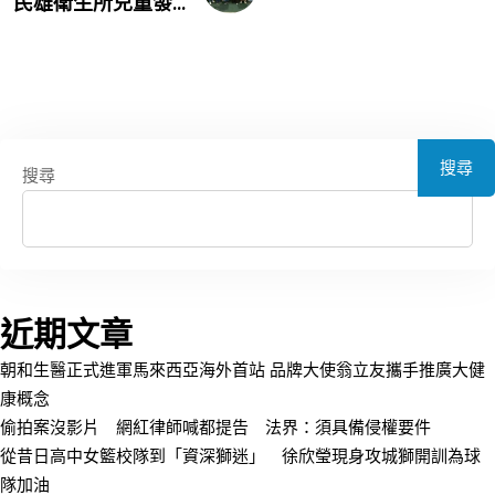
民雄衛生所兒童發...
搜尋
搜尋
近期文章
朝和生醫正式進軍馬來西亞海外首站 品牌大使翁立友攜手推廣大健
康概念
偷拍案沒影片 網紅律師喊都提告 法界：須具備侵權要件
從昔日高中女籃校隊到「資深獅迷」 徐欣瑩現身攻城獅開訓為球
隊加油