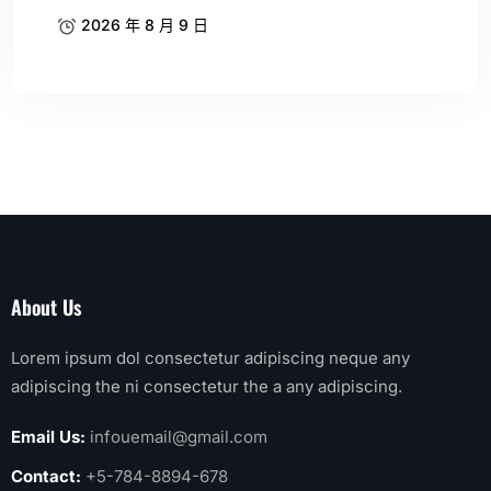
2026 年 8 月 9 日
About Us
Lorem ipsum dol consectetur adipiscing neque any
adipiscing the ni consectetur the a any adipiscing.
Email Us:
infouemail@gmail.com
Contact:
+5-784-8894-678