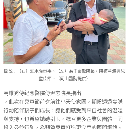
圖説：（右）莊水隆董事、（左）為于慶龍院長，陪孩童渡過兒
童佳節。（岡山醫院提供）
高雄秀傳紀念醫院
傅尹志院長指出
，此次在兒童節前夕前往小天使家園，期盼透過實際
行動陪伴孩子們成長，讓他們感受到來自社會的溫暖
與支持，也希望拋磚引玉，號召更多企業與團體一同
投入公益行列，為弱勢兒童打造更完善的照顧網絡。