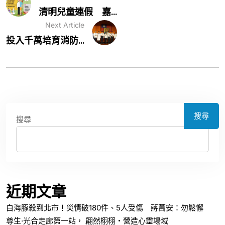
清明兒童連假 嘉...
Next Article
投入千萬培育消防...
搜尋
搜尋
近期文章
白海豚殺到北市！災情破180件、5人受傷 蔣萬安：勿鬆懈
尊生·光合走廊第一站， 翩然栩栩・營造心靈場域