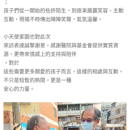
；
孩子們從一開始的些許陌生，到逐漸展露笑容、主動
互動，現場不時傳出陣陣笑聲，氣氛溫馨。
小天使家園也對
此次
來訪表達誠摯謝意，感謝醫院與基金會提供實質資
源，更帶來情感上的支持與陪伴
，
對
於
這些需要更多關愛的孩子而言，這樣的相處與互動，
不只是短暫的熱鬧，更是一種
安心的力量。