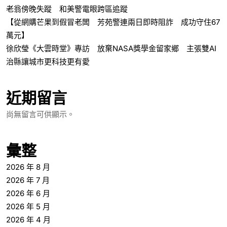
老翁傍晚失蹤 和美警電眼跨區追蹤
【從網購芒果到假冒老闆 芳苑警連兩日即時阻詐 成功守住67
萬元】
徐欣瑩《大雲時堂》專訪 放棄NASA獎學金留家鄉 主張雙AI
治縣讓城市更科技更有愛
近期留言
尚無留言可供顯示。
彙整
2026 年 8 月
2026 年 7 月
2026 年 6 月
2026 年 5 月
2026 年 4 月