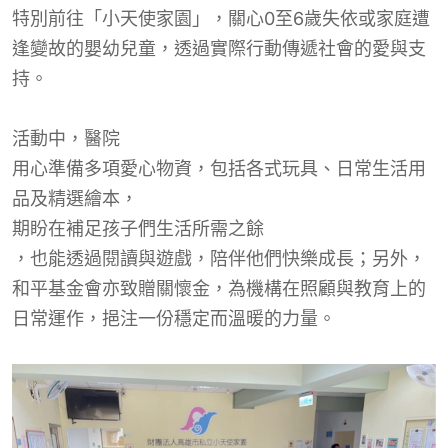
特別前往「小天使家園」，關心0至6歲失依或家庭遭
逢變故的嬰幼兒童，透過實際行動傳遞社會的愛與支
持。
活動中，
醫院
用心準備多項愛心物資，包括各式玩具、日常生活用
品及精選繪本，
期盼
在補足孩子們生活所需
之餘
，也能透過閱讀與遊戲，陪伴他們快樂成長
；另外，
和平基金會亦致贈關懷金，為機構在照顧與教育上的
日常運作，挹注一份穩定而溫暖的力量。