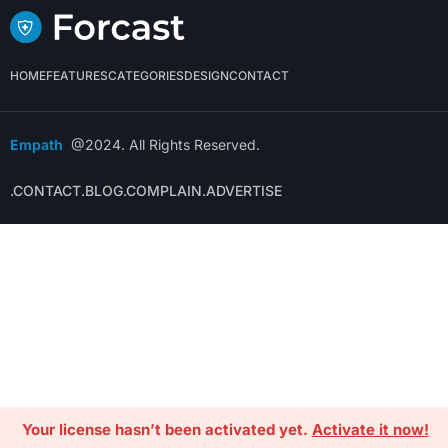
HOME
FEATURES
CATEGORIES
DESIGN
CONTACT
Empath
@2024. All Rights Reserved.
.CONTACT
.BLOG
.COMPLAIN
.ADVERTISE
Your license hasn’t been activated yet.
Activate it now!