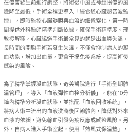
在傷害發生前進行調整，將術後中風或神經損傷的風
險降至最低，手術全程更導入「經食道心臟超音波監
控」，即時監控心臟瓣膜與血流的細微變化，第一時
間提供外科醫師精準判斷依據，確保手術精準度。邢
教授解釋，心臟繞道手術最常見的就是出血與失溫，
長時間的開胸手術若發生失溫，不僅會抑制病人的凝
血功能，增加出血量，更會干擾免疫系統，提高術後
感染的風險。
為了精準掌握凝血狀態，奇美醫院進行「手術全期體
溫管理」，導入「血液彈性血栓分析儀」，能在10分
鐘內精準分析凝血狀態，並搭配「血液回收系統」，
將病人術中流出的血液洗滌後回輸體內，降低對外來
血液的依賴，避免輸血引發免疫反應或感染風險。另
外，自病人進入手術室起，使用「熱風式保溫墊」，