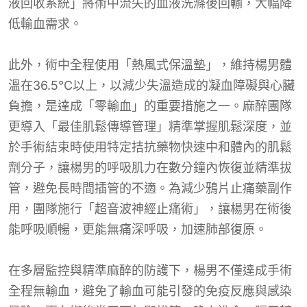
液回收系統」將術中流失的血液洗滌後回輸，大幅降
低輸血需求。
此外，術中全程使用「熱風式保溫墊」，維持楊男體
溫在36.5°C以上，以減少失溫造成的凝血障礙與心臟
負擔，是達成「零輸血」的重要措施之一。麻醉團隊
更導入「最佳肌鬆傳導管理」精準掌握肌鬆深度，並
於手術結束時使用特定拮抗藥物快速中和體內的肌鬆
劑分子，讓楊男的呼吸肌力在數分鐘內恢復並精準拔
管，避免長時間插管的不適。為減少鴉片止痛藥副作
用，團隊施行「超音波神經止痛術」，讓楊男在術後
能呼吸順暢，更能無痛深呼吸，加速肺部復原。
在多層監控與精準麻醉的防護下，楊男不僅達成手術
全程無輸血，避免了輸血可能引發的免疫反應與感染