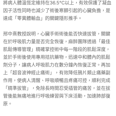
將病人體溫恆定維持在36.5°C以上，有效保護了凝血
因子活性同時也減少了術後寒顫引起的心臟負擔，是
達成「零異體輸血」的關鍵隱形推手。
邢中熹教授說明，心臟手術術後能否快速拔管，關鍵
在於呼吸肌力量是否完全恢復，麻醉團隊透過「最佳
肌鬆傳導管理」精確掌控術中每一階段的肌鬆深度，
並於手術後使用專用拮抗藥物，迅速中和體內的肌鬆
劑分子，讓病人呼吸肌力在數分鐘內恢復正常。再加
上「超音波神經止痛術」，有效降低鴉片類止痛藥副
作用，使病人清醒、呼吸順暢且疼痛可控，順利完成
「精準拔管」，免除長時間忍受插管的痛苦，並在拔
管後能無痛地進行呼吸練習與下床活動，加速肺部復
原。