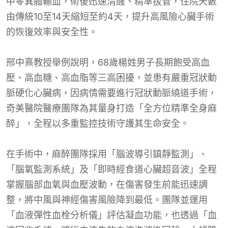
中零異體輸血，術後迅速清醒、精準拔管，住院天數
由傳統10至14天縮短至約4天，提升高風險心臟手術
的恢復效率與安全性。
邢中熹教授舉例說明，68歲楊姓男子長期飽受高血
壓、高血糖、高血脂等三高困擾，並患有嚴重冠狀動
脈硬化心臟病，因病情需要進行冠狀動脈繞道手術，
奇美醫院醫療團隊為其量身打造「全方位精準全身麻
醉」，全程以多重監控技術守護其生命安全。
在手術中，麻醉團隊採用「腦波導引鎮靜監測」、
「腦氧監測系統」及「即時經食道心臟超音波」全程
掌握腦部血氧與血壓波動，在傷害發生前能迅速調
整，將中風與神經傷害風險降到最低。團隊並運用
「血液彈性血栓分析儀」評估凝血功能，也透過「血