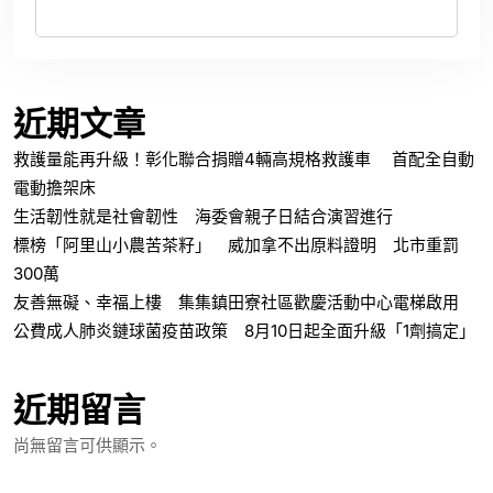
近期文章
救護量能再升級！彰化聯合捐贈4輛高規格救護車 首配全自動
電動擔架床
生活韌性就是社會韌性 海委會親子日結合演習進行
標榜「阿里山小農苦茶籽」 威加拿不出原料證明 北市重罰
300萬
友善無礙、幸福上樓 集集鎮田寮社區歡慶活動中心電梯啟用
公費成人肺炎鏈球菌疫苗政策 8月10日起全面升級「1劑搞定」
近期留言
尚無留言可供顯示。