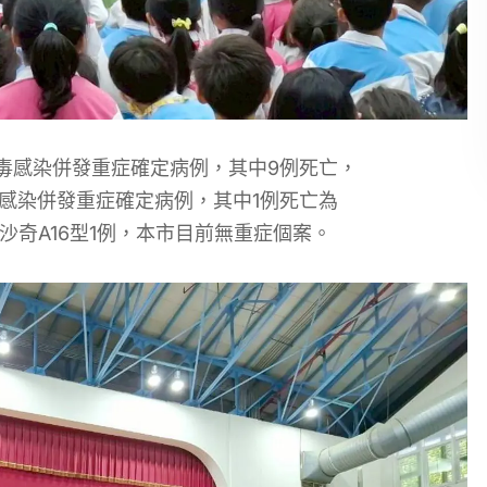
病毒感染併發重症確定病例
，其中
9例死亡
，
感染併發重症確定病例
，
其中1例死亡
為
沙奇A16型1
例，本市目前無重症個案
。