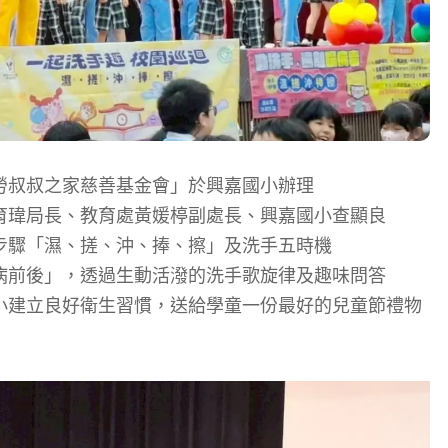
勞叔叔之家慈善基金會」
於興嘉
國小
辦理
育瑋局長、教育處
黃媛
楟
副
處長、
興嘉國小
查顯良
步驟
「濕、搓、沖、捧、擦」
及洗手五時機
病前後」
，
透過生動
活潑
的
洗手歌旋律
及趣味問答
小建立良好衛生習慣，送給
學童
一份
最好的兒童節禮物