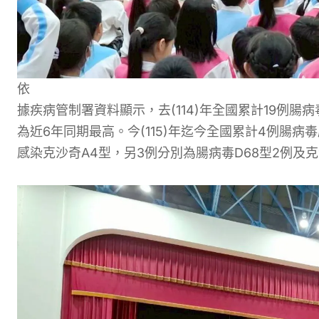
依
據疾病管制署資料顯示，去(114)年
全國
累計19例腸
為近6年同期最高
。
今(115)年
迄今
全國
累計
4
例腸病毒
感染克沙奇A4型
，另3例
分別
為
腸病毒D68型2
例
及克