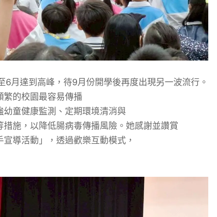
至6月
達到高峰，待
9
月份開學後再度出現另一波流行。
頻繁的校園最容易傳播
強幼童健康監測、
定期
環境清消與
等措施，
以
降低腸病毒傳播風險。她
感謝
並讚賞
手宣導活動」
，透過歡樂互動模式，