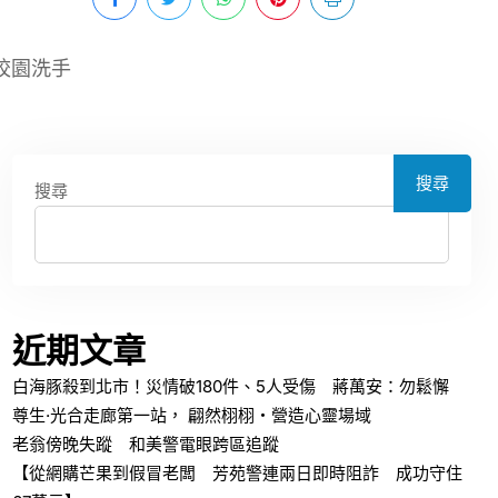
校園洗手
搜尋
搜尋
近期文章
白海豚殺到北市！災情破180件、5人受傷 蔣萬安：勿鬆懈
尊生·光合走廊第一站， 翩然栩栩・營造心靈場域
老翁傍晚失蹤 和美警電眼跨區追蹤
【從網購芒果到假冒老闆 芳苑警連兩日即時阻詐 成功守住