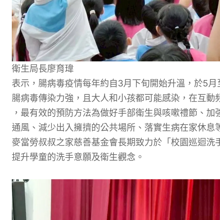
衛生局長廖育瑋
表示，
腸病毒
疫
情每年約自3
月下旬開始升溫
，於5月
腸病毒
傳染力強，
且大人和小孩都可能感染，
在互動
，最有效的預防方法為做好手部衛生與咳嗽禮節、
加
通風、減少出入擁擠的公共場所、落實生病在家休息
麥當勞叔叔之家慈善基金會長期
致力於
「校園巡迴洗
提升學童的洗手意願及衛生觀念
。