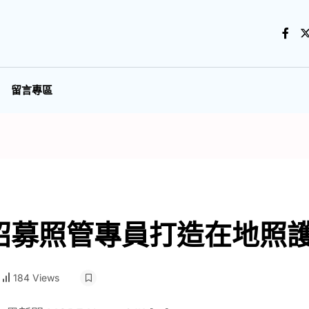
留言專區
招募照管專員打造在地照
184 Views