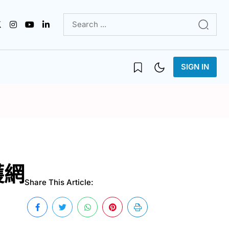
SIGN IN
護網
Share This Article: