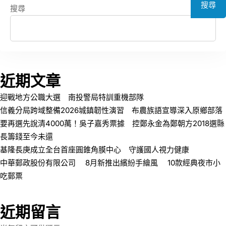
搜尋
搜尋
近期文章
迎戰地方公職大選 南投警局特訓重機部隊
信義分局跨域整備2026城鎮韌性演習 布農族語宣導深入原鄉部落
要再選先說清4000萬！吳子嘉秀票據 控鄭永金為鄭朝方2018選縣
長籌錢至今未還
基隆長庚成立全台首座圓錐角膜中心 守護國人視力健康
中華郵政股份有限公司 8月新推出繽紛手繪風 10款經典夜市小
吃郵票
近期留言