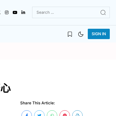
SIGN IN
條心
Share This Article: