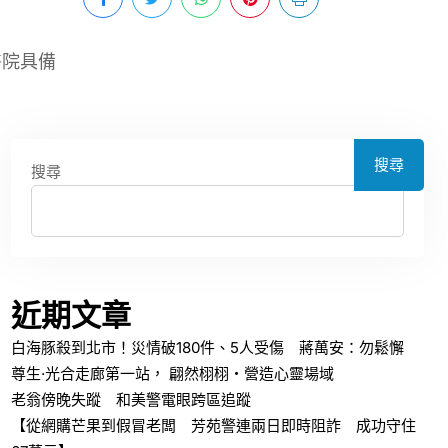
醫院具備
搜尋
搜尋
近期文章
白海豚殺到北市！災情破180件、5人受傷 蔣萬安：勿鬆懈
尊生·光合走廊第一站， 翩然栩栩・營造心靈場域
老翁傍晚失蹤 和美警電眼跨區追蹤
【從網購芒果到假冒老闆 芳苑警連兩日即時阻詐 成功守住