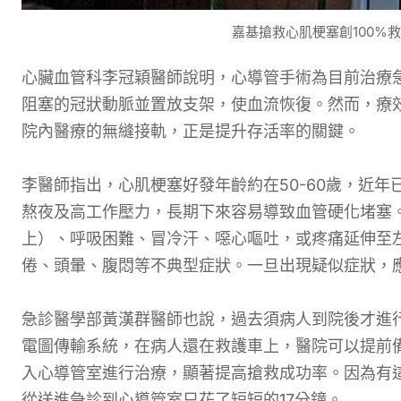
嘉基搶救心肌梗塞創100%
心臟血管科李冠穎醫師說明，心導管手術為目前治療
阻塞的冠狀動脈並置放支架，使血流恢復。然而，療
院內醫療的無縫接軌，正是提升存活率的關鍵。
李醫師指出，心肌梗塞好發年齡約在50-60歲，近
熬夜及高工作壓力，長期下來容易導致血管硬化堵塞
上）、呼吸困難、冒冷汗、噁心嘔吐，或疼痛延伸至
倦、頭暈、腹悶等不典型症狀。一旦出現疑似症狀，應
急診醫學部黃漢群醫師也說，過去須病人到院後才進
電圖傳輸系統，在病人還在救護車上，醫院可以提前
入心導管室進行治療，顯著提高搶救成功率。因為有
從送進急診到心導管室只花了短短的17分鐘。