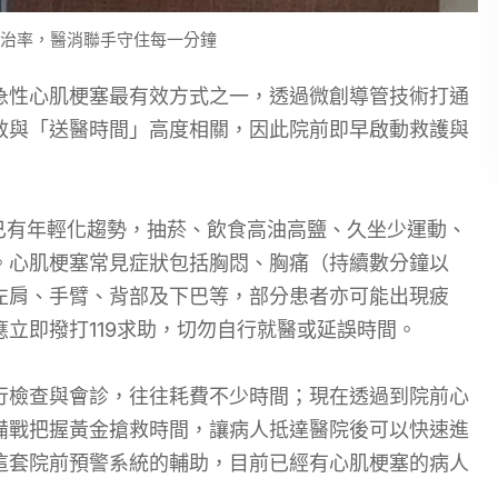
救治率，醫消聯手守住每一分鐘
急性心肌梗塞最有效方式之一，透過微創導管技術打通
效與「送醫時間」高度相關，因此院前即早啟動救護與
年已有年輕化趨勢，抽菸、飲食高油高鹽、久坐少運動、
。心肌梗塞常見症狀包括胸悶、胸痛（持續數分鐘以
左肩、手臂、背部及下巴等，部分患者亦可能出現疲
立即撥打119求助，切勿自行就醫或延誤時間。
行檢查與會診，往往耗費不少時間；現在透過到院前心
備戰把握黃金搶救時間，讓病人抵達醫院後可以快速進
這套院前預警系統的輔助，目前已經有心肌梗塞的病人