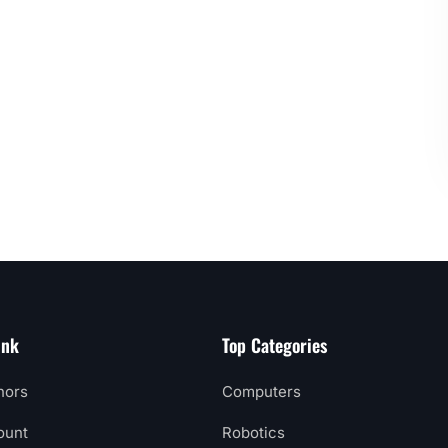
ink
Top Categories
hors
Computers
ount
Robotics