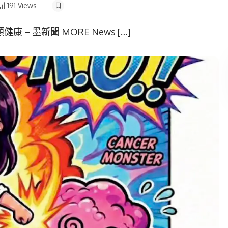
191 Views
 墨新聞 MORE News […]