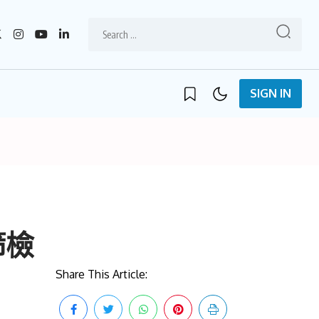
SIGN IN
篩檢
Share This Article: