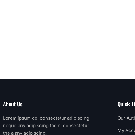
About Us
Quick L
Lorem ipsum dol consectetur adipiscing
Our Aut
neque any adipiscing the ni consectetur
My Acc
the a any adipiscing.