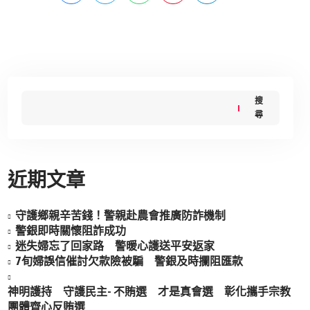
搜
尋
近期文章
守護鄉親辛苦錢！警親赴農會推廣防詐機制
警銀即時關懷阻詐成功
迷失婦忘了回家路 警暖心護送平安返家
7旬婦誤信催討欠款險被騙 警銀及時攔阻匯款
神明護持 守護民主- 不賄選 才是真會選 彰化攜手宗教
團體齊心反賄選