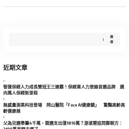
搜
尋
近期文章
智匯保經人力成長雙冠王三連霸！保經業人力登錄首選品牌 邁
向萬人保經新里程
無感量測黑科技登場 岡山醫院「Face AI健康鏡」 驚豔高齡高
齡健康展
父為兒選舉籌4千萬、競選支出僅1810萬？游淑慧追問鄭朝方：
2190萬差額去哪了