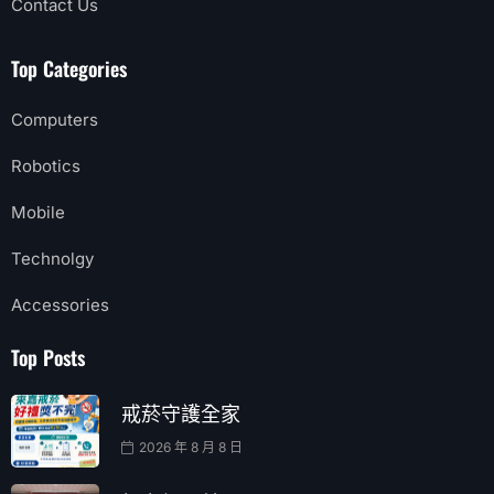
Contact Us
Top Categories
Computers
Robotics
Mobile
Technolgy
Accessories
Top Posts
戒菸守護全家
2026 年 8 月 8 日