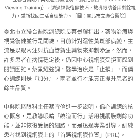
Viewing Training），透過視覺復健技巧，教導眼睛善用剩餘視
力，重新找回生活自理能力。［圖：臺北市立聯合醫院］
臺北市立聯合醫院副總院長蔡景耀指出，藥物治療與
視覺復健並行是關鍵，目前針對濕性黃斑部病變，主
流是以眼內注射抗血管新生藥物來抑制滲漏。然而，
許多患者在病情穩定後，仍因中心視網膜受損而感到
閱讀困難。蔡景耀強調，醫學治療是『止損』，而偏
心訓練則是『加分』，兩者並行才能真正提升患者的
餘生品質。
中興院區眼科主任蔡宜倫進一步說明，偏心訓練的核
心概念，是教導眼睛「繞道而行」活用視網膜剩餘功
能，並非恢復受損的細胞，而是透過專業引導，訓練
患者找到視網膜上的「首選視網膜位置」(PRL)。