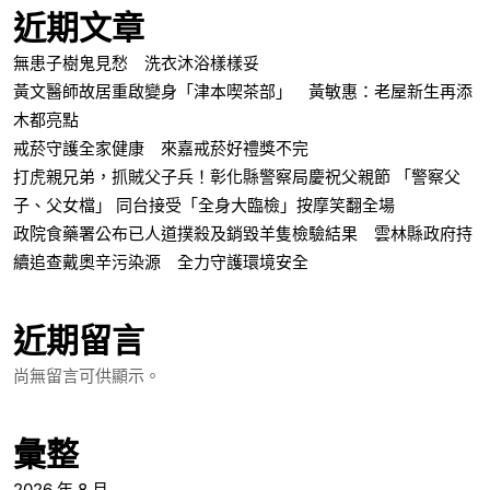
近期文章
無患子樹鬼見愁 洗衣沐浴樣樣妥
黃文醫師故居重啟變身「津本喫茶部」 黃敏惠：老屋新生再添
木都亮點
戒菸守護全家健康 來嘉戒菸好禮獎不完
打虎親兄弟，抓賊父子兵！彰化縣警察局慶祝父親節 「警察父
子、父女檔」 同台接受「全身大臨檢」按摩笑翻全場
政院食藥署公布已人道撲殺及銷毀羊隻檢驗結果 雲林縣政府持
續追查戴奧辛污染源 全力守護環境安全
近期留言
尚無留言可供顯示。
彙整
2026 年 8 月