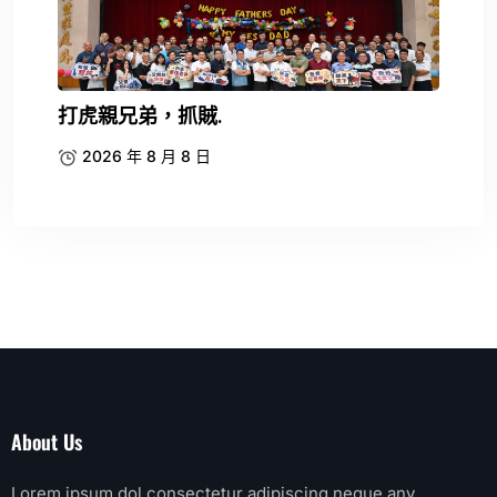
打虎親兄弟，抓賊.
2026 年 8 月 8 日
About Us
Lorem ipsum dol consectetur adipiscing neque any