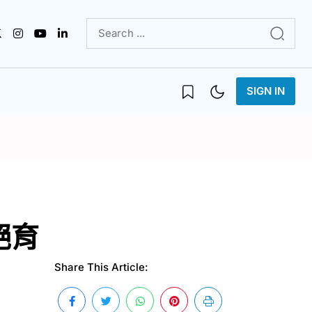
SIGN IN
絕育
Share This Article: