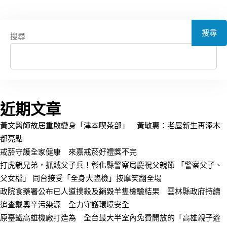
搜尋
搜尋
近期文章
黃文醫師故居重啟變身「津本喫茶部」 黃敏惠：老屋新生再添木
都亮點
戒菸守護全家健康 來嘉戒菸好禮獎不完
打虎親兄弟，抓賊父子兵！彰化縣警察局慶祝父親節 「警察父子、
父女檔」 同台接受「全身大臨檢」按摩笑翻全場
政院食藥署公布已人道撲殺及銷毀羊隻檢驗結果 雲林縣政府持續
追查戴奧辛污染源 全力守護環境安全
原臺鐵高雄機廠打造為 全台最大半室內免費開放的「高雄親子遊