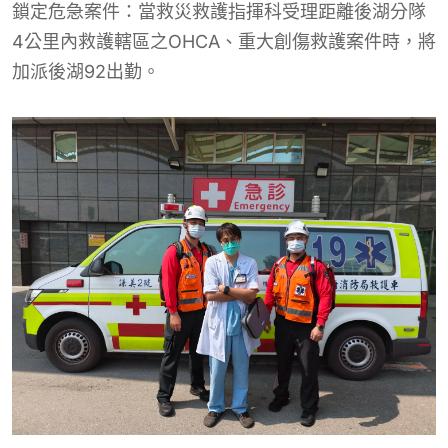
鎖定危急案件：當救災救護指揮科受理距離後湖分隊
4公里內救護轄區之OHCA、重大創傷救護案件時，將
加派後湖92出勤。