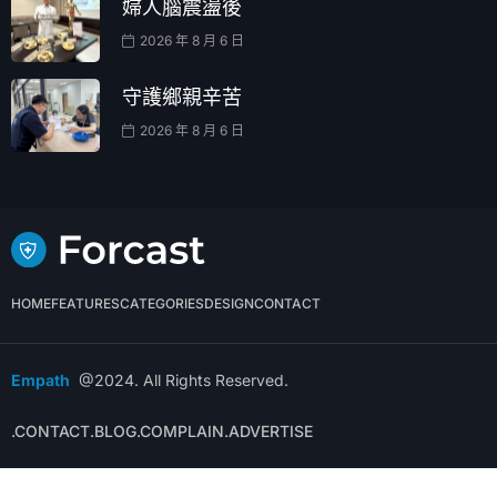
婦人腦震盪後
2026 年 8 月 6 日
守護鄉親辛苦
2026 年 8 月 6 日
HOME
FEATURES
CATEGORIES
DESIGN
CONTACT
Empath
@2024. All Rights Reserved.
.CONTACT
.BLOG
.COMPLAIN
.ADVERTISE