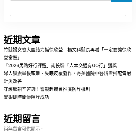
近期文章
竹縣婦女會大團結力挺徐欣瑩 楊文科縣長再喊「一定要讓徐欣
瑩當選」
「2026馬路好行評選」南投縣「人本交通有GO行」獲獎
婦人腦震盪後頭暈、失眠反覆發作，奇美醫院中醫辨證搭配雷射
針灸改善
守護鄉親辛苦錢！警親赴農會推廣防詐機制
警銀即時關懷阻詐成功
近期留言
尚無留言可供顯示。