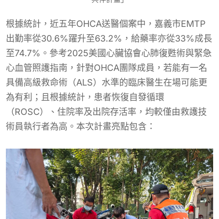
根據統計，近五年OHCA送醫個案中，嘉義市EMTP
出勤率從30.6%躍升至63.2%，給藥率亦從33%成長
至74.7%。參考2025美國心臟協會心肺復甦術與緊急
心血管照護指南，針對OHCA團隊成員，若能有一名
具備高級救命術（ALS）水準的臨床醫生在場可能更
為有利；且根據統計，患者恢復自發循環
（ROSC）、住院率及出院存活率，均較僅由救護技
術員執行者為高。本次計畫亮點包含：