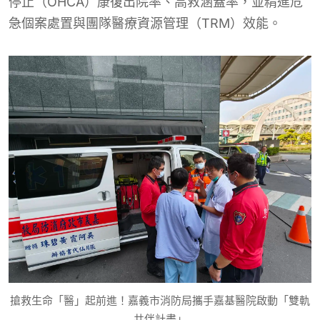
停止（OHCA）康復出院率、高救涵蓋率，並精進危
急個案處置與團隊醫療資源管理（TRM）效能。
搶救生命「醫」起前進！嘉義市消防局攜手嘉基醫院啟動「雙軌
共伴計畫」