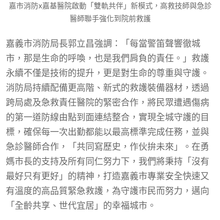
嘉市消防x嘉基醫院啟動「雙軌共伴」新模式，高救技師與急診
醫師聯手強化到院前救護
嘉義市消防局長郭立昌強調：「每當警笛聲響徹城
市，那是生命的呼喚，也是我們肩負的責任。」救護
永續不僅是技術的提升，更是對生命的尊重與守護。
消防局持續配備更高階、新式的救護裝備器材，透過
跨局處及急救責任醫院的緊密合作，將民眾遭遇傷病
的第一道防線由點到面連結整合，實現全城守護的目
標，確保每一次出勤都能以最高標準完成任務，並與
急診醫師合作，「共同寫歷史，作伙拚未來」。在勇
媽市長的支持及所有同仁努力下，我們將秉持「沒有
最好只有更好」的精神，打造嘉義市專業安全快速又
有溫度的高品質緊急救護，為守護市民而努力，邁向
「全齡共享、世代宜居」的幸福城市。