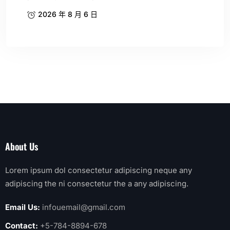
2026 年 8 月 6 日
About Us
Lorem ipsum dol consectetur adipiscing neque any
adipiscing the ni consectetur the a any adipiscing.
Email Us:
infouemail@gmail.com
Contact:
+5-784-8894-678