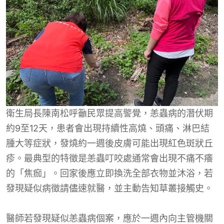
衛生局長陳南松呼籲民眾提高警覺，恙蟲病的潛伏期
約9至12天，患者會出現持續性高燒、頭痛、淋巴結
腫大等症狀，發燒約一週後皮膚可能出現紅色斑狀丘
疹。最典型的特徵是恙蟲叮咬處通常會出現不痛不癢
的「焦痂」。回家後應立即換洗全部衣物並沐浴，若
發現疑似病徵請儘速就醫，並主動告知草叢接觸史。
醫師若發現疑似恙蟲病個案，應於一週內向主管機關