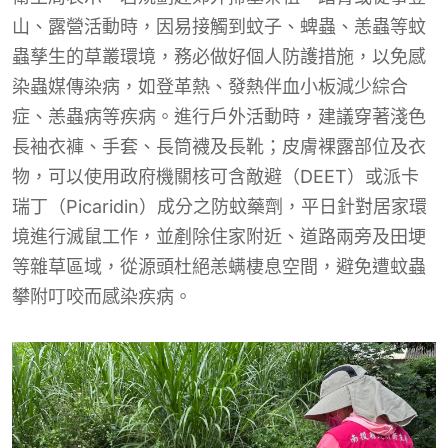
山、露營活動時，因易接觸到蚊子、蜱蟲、恙蟲等蚊
蟲孳生的草叢環境，務必做好個人防護措施，以免感
染蟲媒傳染病，如登革熱、發熱伴血小板減少綜合
症、恙蟲病等疾病。進行戶外活動時，建議穿著淺色
長袖衣褲、手套、長筒襪及長靴；皮膚裸露部位及衣
物，可以使用政府機關核可含敵避（DEET）或派卡
瑞丁（Picaridin）成分之防蚊藥劑，平日針對居家環
境進行滅鼠工作，並剷除住家附近、道路兩旁及田埂
等雜草區域，從源頭杜絕恙螨棲息空間，避免遭蚊蟲
攀附叮咬而感染疾病。