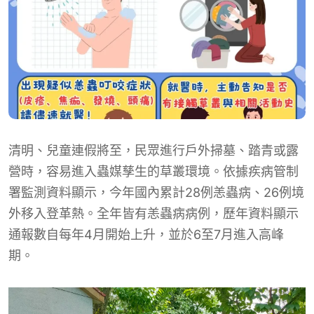
清明、兒童連假將至，民眾進行戶外掃墓、踏青或露
營時，容易進入蟲媒孳生的草叢環境。依據疾病管制
署監測資料顯示，今年國內累計28例恙蟲病、26例境
外移入登革熱。全年皆有恙蟲病病例，歷年資料顯示
通報數自每年4月開始上升，並於6至7月進入高峰
期。