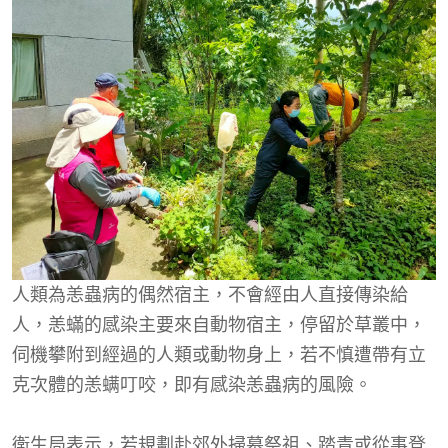
人類為恙蟲病的偶然宿主，不會經由人直接傳染給
人，恙蟎的感染主要來自動物宿主，停留於草叢中，
伺機攀附到經過的人類或動物身上，若不慎遭帶有立
克次體的恙螨叮咬，即有感染恙蟲病的風險。
衛生局表示，若規劃赴郊外掃墓祭祖、踏青或從事登