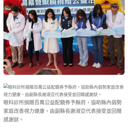
眼科診所捐贈百萬公益配鏡券予縣府，協助縣內弱勢
家庭改善視力健康，由副縣長謝淑亞代表接受並回贈
感謝狀。