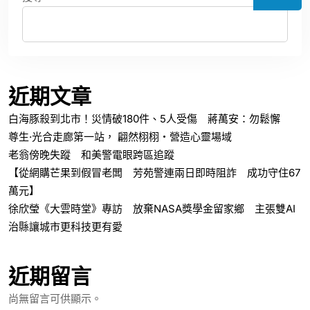
近期文章
白海豚殺到北市！災情破180件、5人受傷 蔣萬安：勿鬆懈
尊生·光合走廊第一站， 翩然栩栩・營造心靈場域
老翁傍晚失蹤 和美警電眼跨區追蹤
【從網購芒果到假冒老闆 芳苑警連兩日即時阻詐 成功守住67
萬元】
徐欣瑩《大雲時堂》專訪 放棄NASA獎學金留家鄉 主張雙AI
治縣讓城市更科技更有愛
近期留言
尚無留言可供顯示。