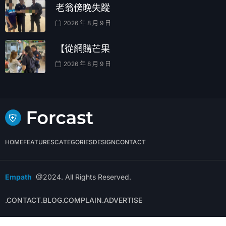
老翁傍晚失蹤
2026 年 8 月 9 日
【從網購芒果
2026 年 8 月 9 日
HOME
FEATURES
CATEGORIES
DESIGN
CONTACT
Empath
@2024. All Rights Reserved.
.CONTACT
.BLOG
.COMPLAIN
.ADVERTISE