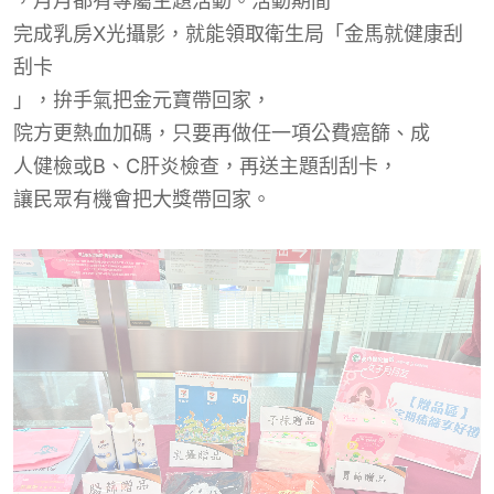
，
月月都有專屬主題
活動
。
活動期間
完成乳房X光攝影，就能領取衛生局「金馬就健康刮
刮卡
」
，拚手氣把金元寶帶回家
，
院方更熱血加碼，只要再做任一項公費癌篩、成
人健檢
或
B、C
肝炎檢查，再送主題刮刮卡
，
讓民眾有機會把大獎帶回家。