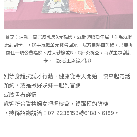
圖説：活動期間完成乳房X光攝影，就能領取衛生局「金馬就健
康刮刮卡」，拚手氣把金元寶帶回家，院方更熱血加碼，只要再
做任一項公費癌篩、成人健檢或B、C肝炎檢查，再送主題刮刮
卡。（記者王承綸／攝）
別等身體抗議才行動，健康從今天開始！快拿起電話
預約，或是揪好姊妹一起到官網
或臉書
看詳情。
歡迎符合資格婦女把握機會，踴躍預約篩檢
，癌篩諮詢請洽：07-2238153轉6188、6189
。