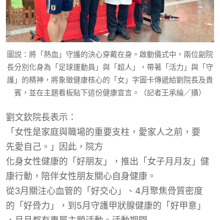
圖説：將「熱血」守護的決心穿戴在身。啟動儀式中，兩位副院
長分別化身為「足球運動員」與「超人」，帶著「活力」與「守
護」的精神，將象徵健康核心的「女」字圖卡傳遞給劉院長及貴
賓，並在主題看板貼下這份健康宣言。（記者王承綸／攝）
劉文欽
院長
表示：
「女性是家庭與職場的重要支柱，愛家人之前，
要
先愛自己。」因此
，院方
化身女性健康的「好朋友」，推出「女子月月友」健
康行動，陪伴女性朋友關心自身健康。
從
3
月關注心血管的「好交心」、
4
月
聚焦骨質密度
的「好骨力」，到
5
月守護甲狀腺
健康
的「好甲意」