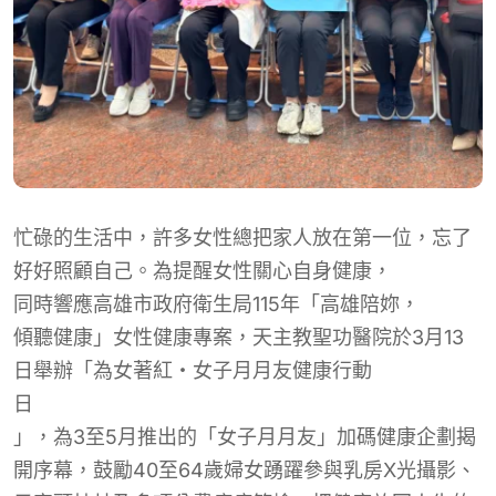
忙碌的生活中，許多女性總把家人放在第一位，忘了
好好照顧自己。為提醒女性關心自身健康，
同時
響應高雄市政府衛生局115年「高雄陪妳
，
傾聽健康」女性健康專案，天主教聖功醫院於3月13
日舉辦「為女著紅・女子月月友健康行動
日
」，為3至5月推出的「女子月月友」加碼健康企劃揭
開序幕，鼓勵40至64歲婦女踴躍參與乳房X光攝影、