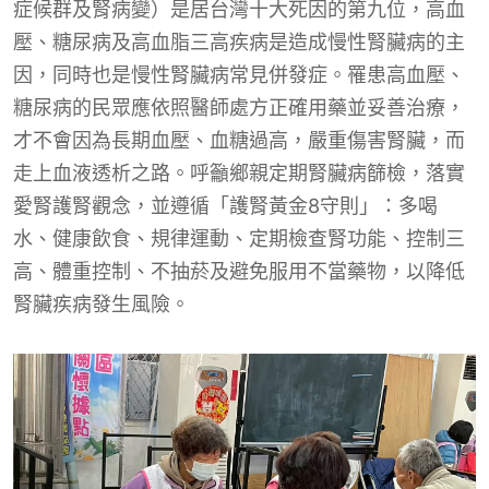
症候群及腎病變）是居台灣十大死因的第九位，高血
壓、糖尿病及高血脂三高疾病是造成慢性腎臟病的主
因，同時也是慢性腎臟病常見併發症。罹患高血壓、
糖尿病的民眾應依照醫師處方正確用藥並妥善治療，
才不會因為長期血壓、血糖過高，嚴重傷害腎臟，而
走上血液透析之路。呼籲鄉親定期腎臟病篩檢，落實
愛腎護腎觀念，並遵循「護腎黃金8守則」：多喝
水、健康飲食、規律運動、定期檢查腎功能、控制三
高、體重控制、不抽菸及避免服用不當藥物，以降低
腎臟疾病發生風險。