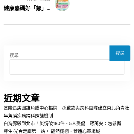
健康嘉碼好「鄒」...
搜尋
搜尋
近期文章
基隆長庚圓錐角膜中心揭牌 孫啟欽與跨科團隊建立東北角青壯
年角膜疾病跨科照護機制
白海豚殺到北市！災情破180件、5人受傷 蔣萬安：勿鬆懈
尊生·光合走廊第一站， 翩然栩栩・營造心靈場域