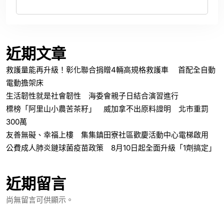
電動擔架床
生活韌性就是社會韌性 海委會親子日結合演習進行
標榜「阿里山小農苦茶籽」 威加拿不出原料證明 北市重罰
300萬
友善無礙、幸福上樓 集集鎮田寮社區歡慶活動中心電梯啟用
公費成人肺炎鏈球菌疫苗政策 8月10日起全面升級「1劑搞定」
近期留言
尚無留言可供顯示。
彙整
2026 年 8 月
2026 年 7 月
2026 年 6 月
2026 年 5 月