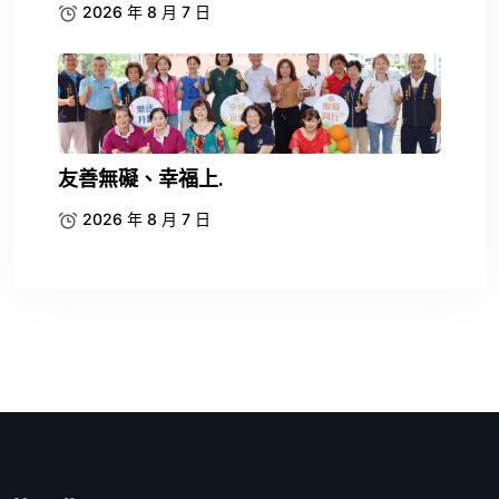
友善無礙、幸福上.
2026 年 8 月 7 日
About Us
Lorem ipsum dol consectetur adipiscing neque any
adipiscing the ni consectetur the a any adipiscing.
Email Us:
infouemail@gmail.com