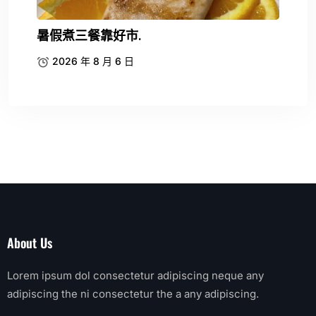
暑假煮三餐靠好市.
2026 年 8 月 6 日
About Us
Lorem ipsum dol consectetur adipiscing neque any
adipiscing the ni consectetur the a any adipiscing.