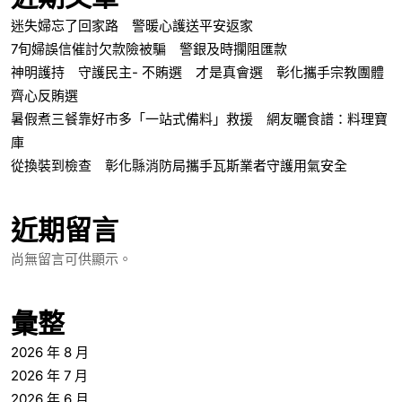
迷失婦忘了回家路 警暖心護送平安返家
7旬婦誤信催討欠款險被騙 警銀及時攔阻匯款
神明護持 守護民主- 不賄選 才是真會選 彰化攜手宗教團體
齊心反賄選
暑假煮三餐靠好市多「一站式備料」救援 網友曬食譜：料理寶
庫
從換裝到檢查 彰化縣消防局攜手瓦斯業者守護用氣安全
近期留言
尚無留言可供顯示。
彙整
2026 年 8 月
2026 年 7 月
2026 年 6 月