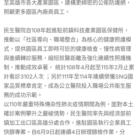
至高雄市各大產業園區，建構更綿密的公衛防護網，
照顧更多園區內廠商員工。
民生醫院自108年起進駐前鎮科技產業園區保健所，
推動以「社區導向、職場整合」為核心的健康照護模
式，提供園區員工即時可近的健康檢查、慢性病管理
與後續轉診服務，縮短就醫距離及強化連續性照護機
制，推動成效卓著， 統計108年4月起至115年2月止累
計看診3102人次 ；另於111年至114年連續榮獲SNQ國
家品質標章肯定，成為公立醫院投入職場公共衛生服
務的成功示範。
以110年嚴重特殊傳染性肺炎疫情期間為例，面對本土
確診案例攀升之嚴峻情勢，民生醫院率先與經濟部前
鎮加工出口區高雄分處合作，進駐園區執行企業員工
快篩專案。自6月9日起連續4日辦理篩檢作業，分