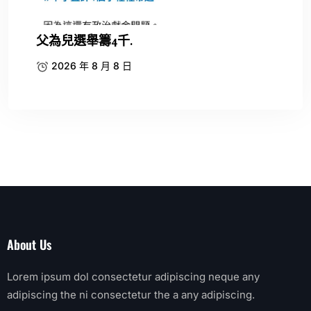
父為兒選舉籌4千.
2026 年 8 月 8 日
About Us
Lorem ipsum dol consectetur adipiscing neque any
adipiscing the ni consectetur the a any adipiscing.