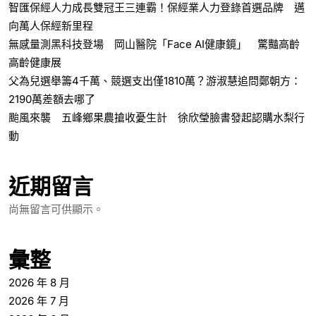
智匯保經人力成長雙冠王三連霸！保經業人力登錄首選品牌 邁
向萬人保經新里程
無感量測黑科技登場 岡山醫院「Face AI健康鏡」 驚豔高齡
高齡健康展
父為兒選舉籌4千萬、競選支出僅1810萬？游淑慧追問鄭朝方：
2190萬差額去哪了
颱風來襲 五峰鄉果農搶收憂生計 徐欣瑩臉書發起認購水梨行
動
近期留言
尚無留言可供顯示。
彙整
2026 年 8 月
2026 年 7 月