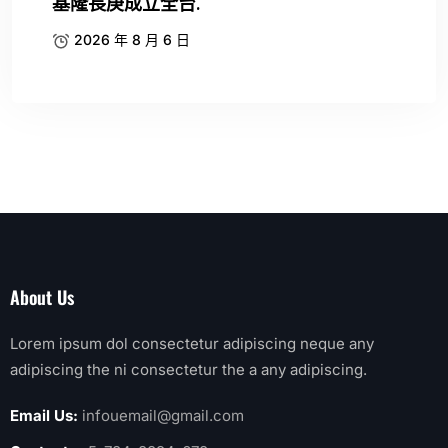
基隆長庚成立全台.
2026 年 8 月 6 日
About Us
Lorem ipsum dol consectetur adipiscing neque any
adipiscing the ni consectetur the a any adipiscing.
Email Us:
infouemail@gmail.com