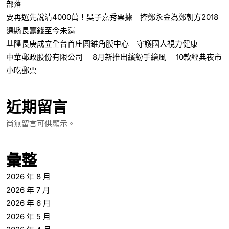
部落
要再選先說清4000萬！吳子嘉秀票據 控鄭永金為鄭朝方2018
選縣長籌錢至今未還
基隆長庚成立全台首座圓錐角膜中心 守護國人視力健康
中華郵政股份有限公司 8月新推出繽紛手繪風 10款經典夜市
小吃郵票
近期留言
尚無留言可供顯示。
彙整
2026 年 8 月
2026 年 7 月
2026 年 6 月
2026 年 5 月