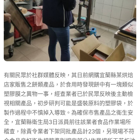
有關民眾於社群媒體反映，其日前網購宜蘭縣某烘焙
店家販售之餅類產品，於食用時發現餅中有一塊類似
塑膠膜之異物一事，經查業者已於民眾反映後主動檢
視相關產品，初步研判可能是盛裝原料的塑膠袋，於
製作過程中不慎掉入導致。為確保市售產品之衛生安
全，宜蘭縣衛生局3日派員前往該業者食品作業場所
稽查，除責令業者下架同批產品計23個，另現場不符