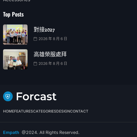
Top Posts
對接2027
2026 年 8 月 6 日
高雄榮服處拜
2026 年 8 月 6 日
HOME
FEATURES
CATEGORIES
DESIGN
CONTACT
Empath
@2024. All Rights Reserved.