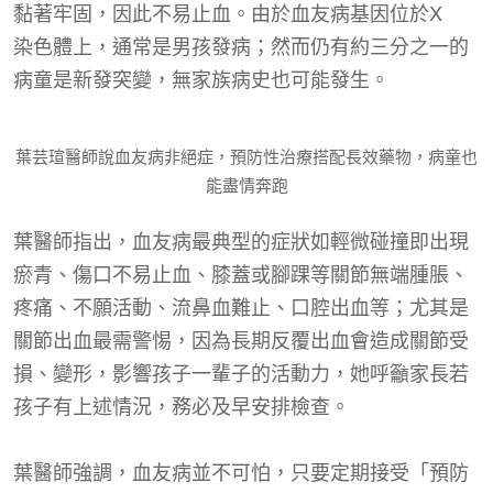
黏著牢固，因此不易止血。由於血友病基因位於
X
染色體上，通常是男孩發病；然而仍有約三分之一的
病童是新發突變，無家族病史也可能發生。
葉芸瑄醫師說血友病非絕症，預防性治療搭配長效藥物，病童也
能盡情奔跑
葉醫師指出，血友病最典型的症狀如輕微碰撞即出現
瘀青、傷口不易止血、膝蓋或腳踝等關節無端腫脹、
疼痛、不願活動、流鼻血難止、口腔出血等；尤其是
關節出血最需警惕，因為長期反覆出血會造成關節受
損、變形，影響孩子一輩子的活動力，她呼籲家長若
孩子有上述情況，務必及早安排檢查。
葉醫師強調，血友病並不可怕，只要定期接受「預防