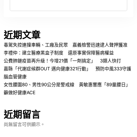
近期文章
毒駕失控連撞車輛、工廠及民眾 嘉義檢警迅速逮人聲押獲准
李禮仲：建立醫療黑盒子制度 還原事實保障醫病權益
公費肺鏈疫苗再升級！今增21價「一劑搞定」 3類人快打
嘉縣「代謝症候群OUT 邁向健康321行動」 預防中風333守護
腦血管健康
女性腰圍80、男性90公分是警戒線 黃敏惠響應「89量腰日」
籲做好健康ACE
近期留言
尚無留言可供顯示。