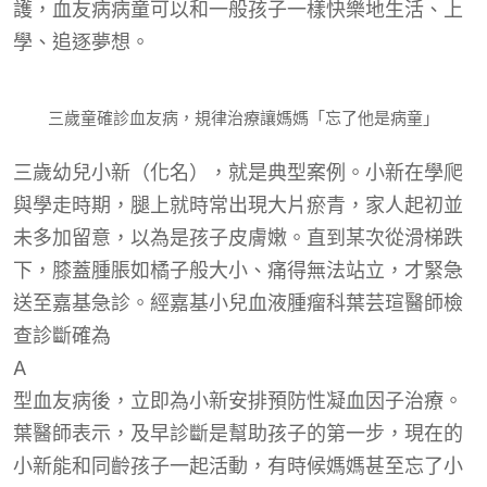
護，血友病病童可以和一般孩子一樣快樂地生活、上
學、追逐夢想。
三歲童確診血友病，規律治療讓媽媽「忘了他是病童」
三歲幼兒小新（化名），就是典型案例。小新在學爬
與學走時期，腿上就時常出現大片瘀青，家人起初並
未多加留意，以為是孩子皮膚嫩。直到某次從滑梯跌
下，膝蓋腫脹如橘子般大小、痛得無法站立，才緊急
送至嘉基急診。經嘉基小兒血液腫瘤科葉芸瑄醫師檢
查診斷確為
A
型血友病後，立即為小新安排預防性凝血因子治療。
葉醫師表示，及早診斷是幫助孩子的第一步，現在的
小新能和同齡孩子一起活動，有時候媽媽甚至忘了小