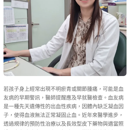
若孩子身上經常出現不明瘀青或關節腫痛，可能是血
友病的早期警訊，醫師提醒應及早就醫檢查。血友病
是一種先天遺傳性的出血性疾病，因體內缺乏凝血因
子，使得血液無法正常凝固止血。近年來醫學進步，
透過規律的預防性治療以及長效型皮下藥物與適當照