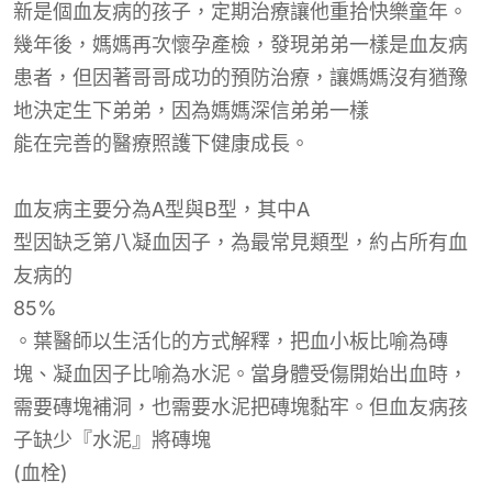
新是個血友病的孩子，定期治療讓他重拾快樂童年。
幾年後，媽媽再次懷孕產檢，發現弟弟一樣是血友病
患者，但因著哥哥成功的預防治療，讓媽媽沒有猶豫
地決定生下弟弟，因為媽媽深信弟弟一樣
能在完善的醫療照護下健康成長。
血友病主要分為
A
型與
B
型，其中
A
型因缺乏第八凝血因子，為最常見類型，約占所有血
友病的
85%
。葉醫師以生活化的方式解釋，把血小板比喻為磚
塊、凝血因子比喻為水泥。當身體受傷開始出血時，
需要磚塊補洞，也需要水泥把磚塊黏牢。但血友病孩
子缺少『水泥』將磚塊
(
血栓
)