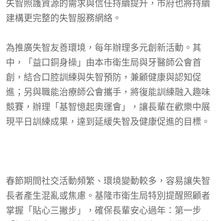
失智照護資源的需求與信任持續提升，市府也將持續
建構更完整的失智服務網絡。
為推廣失智友善環境，每年辦理多元創新活動。其
中，「益口銅身操」由本市衛生局與牙醫師公會首
創，結合口腔訓練與失智預防，兼顧健康與認知促
進；另與職能治療師公會攜手，將復能訓練融入趣味
競賽，辦理「基智憶起奧運會」，讓長輩在歡樂中展
現平日訓練成果，達到延緩失智及健康促進的目標。
春節期間社交活動頻繁、環境變動較多，容易讓失智
長者產生混亂或焦慮。基隆市衛生局特別提醒照顧者
掌握「貼心三撇步」，確保長輩安心過年：第一步