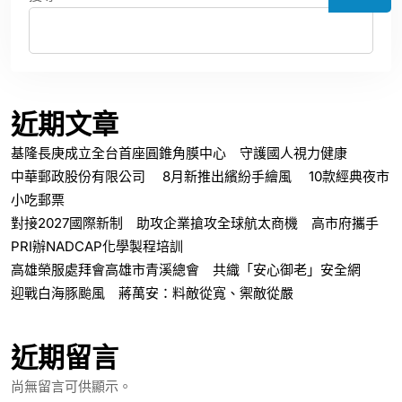
近期文章
基隆長庚成立全台首座圓錐角膜中心 守護國人視力健康
中華郵政股份有限公司 8月新推出繽紛手繪風 10款經典夜市
小吃郵票
對接2027國際新制 助攻企業搶攻全球航太商機 高市府攜手
PRI辦NADCAP化學製程培訓
高雄榮服處拜會高雄市青溪總會 共織「安心御老」安全網
迎戰白海豚颱風 蔣萬安：料敵從寬、禦敵從嚴
近期留言
尚無留言可供顯示。