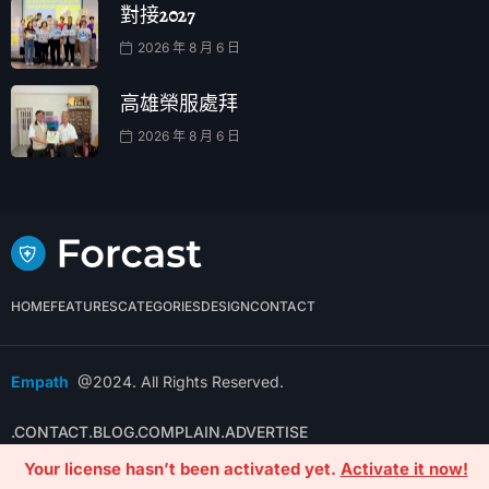
對接2027
2026 年 8 月 6 日
高雄榮服處拜
2026 年 8 月 6 日
HOME
FEATURES
CATEGORIES
DESIGN
CONTACT
Empath
@2024. All Rights Reserved.
.CONTACT
.BLOG
.COMPLAIN
.ADVERTISE
Your license hasn’t been activated yet.
Activate it now!