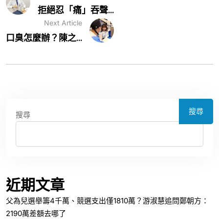
拒絕忍「痛」吞聲...
Next Article
口臭怎麼辦？陳之...
搜尋
搜尋
近期文章
父為兒選舉籌4千萬、競選支出僅1810萬？游淑慧追問鄭朝方：
2190萬差額去哪了