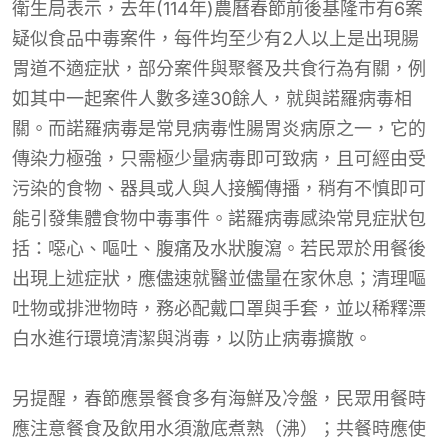
衛生局表示，去年(114年)農曆春節前後基隆市有6案
疑似食品中毒案件，每件均至少有2人以上是出現腸
胃道不適症狀，部分案件與聚餐及共食行為有關，例
如其中一起案件人數多達30餘人，就與諾羅病毒相
關。而諾羅病毒是常見病毒性腸胃炎病原之一，它的
傳染力極強，只需極少量病毒即可致病，且可經由受
污染的食物、器具或人與人接觸傳播，稍有不慎即可
能引發集體食物中毒事件。諾羅病毒感染常見症狀包
括：噁心、嘔吐、腹痛及水狀腹瀉。若民眾於用餐後
出現上述症狀，應儘速就醫並儘量在家休息；清理嘔
吐物或排泄物時，務必配戴口罩與手套，並以稀釋漂
白水進行環境清潔與消毒，以防止病毒擴散。
另提醒，春節應景餐食多有海鮮及冷盤，民眾用餐時
應注意餐食及飲用水須澈底煮熟（沸）；共餐時應使