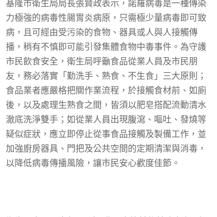
基隆市衛生局局長張賢政表示，諾羅病毒是一種傳染
力極強的病毒性腸胃炎病原，只需極少量病毒即可致
病，且可經由受污染的食物、器具或人與人接觸傳
播，稍有不慎即可能引發集體食物中毒事件。為守護
市民飲食安全，衛生局呼籲食品從業人員及市民朋
友，務必落實「勤洗手、熟食、不生食」三大原則；
食品業者應嚴格把關作業流程，於接觸食材前、如廁
後，以及處理生熟食之間，皆須以肥皂搭配流動清水
澈底洗淨雙手；如從業人員出現腹瀉、嘔吐、發燒等
疑似症狀，應立即停止從事食品接觸及製備工作，並
加強廚房器具、門把及公共空間的定期清潔與消毒，
以降低病毒傳播風險，讓市民安心歡度佳節。