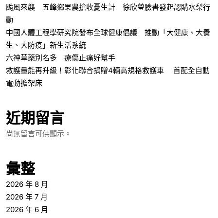
颱風來襲 五峰鄉果農搶收憂生計 徐欣瑩臉書發起認購水梨行
動
中國人體工程學研究院發布全球健康倡議 推動「大健康、大養
生、大防疫」新生活系統
六神草藥別名多 療傷止痛好幫手
救護量能再升級！彰化聯合捐贈4輛高規格救護車 首配全自動
電動擔架床
近期留言
尚無留言可供顯示。
彙整
2026 年 8 月
2026 年 7 月
2026 年 6 月