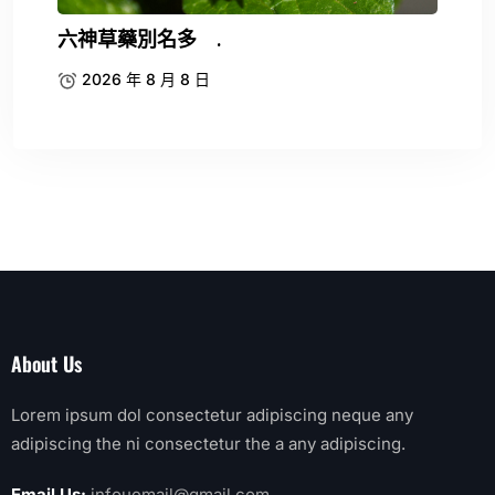
六神草藥別名多 .
2026 年 8 月 8 日
About Us
Lorem ipsum dol consectetur adipiscing neque any
adipiscing the ni consectetur the a any adipiscing.
Email Us:
infouemail@gmail.com