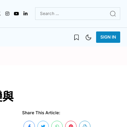
SIGN IN
變與
Share This Article: