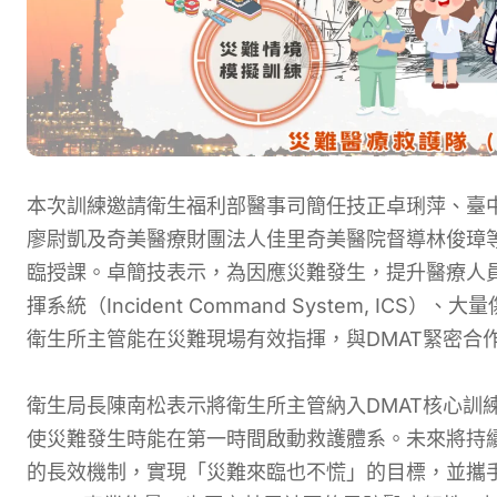
本次訓練邀請衛生福利部醫事司簡任技正卓琍萍、臺中
廖尉凱及奇美醫療財團法人佳里奇美醫院督導林俊璋
臨授課。卓簡技表示，為因應災難發生，提升醫療人
揮系統（Incident Command System, I
衛生所主管能在災難現場有效指揮，與DMAT緊密合
衛生局長陳南松表示將衛生所主管納入DMAT核心訓
使災難發生時能在第一時間啟動救護體系。未來將持
的長效機制，實現「災難來臨也不慌」的目標，並攜