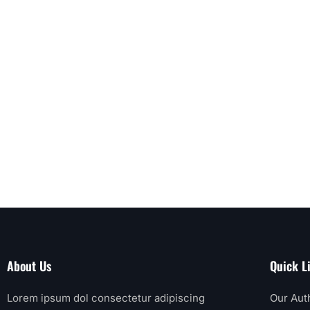
About Us
Quick L
Lorem ipsum dol consectetur adipiscing
Our Aut