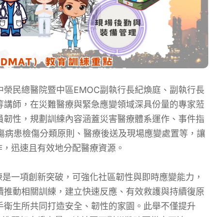
榮民總醫院暨中區EMOC副執行長紀煥庭、副執行長
等講師，在災難醫療與緊急應變領域深具份量的專家蒞
員韌性，規劃訓練內容涵蓋災害醫療體系運作、事件指
CS）、大量傷病患檢傷分類原則、醫療後送及現場應變處置等，讓
作，迅速且有效地分配醫療資源。
練是一項創新突破，可強化社區韌性與即時應變能力，
續推動相關訓練，建立快速反應、有效救護與持續復原
手衛生所共同打造安全、韌性的家園。此舉不僅提升