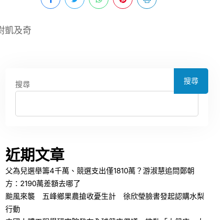
尉凱及奇
搜尋
搜尋
近期文章
父為兒選舉籌4千萬、競選支出僅1810萬？游淑慧追問鄭朝
方：2190萬差額去哪了
颱風來襲 五峰鄉果農搶收憂生計 徐欣瑩臉書發起認購水梨
行動