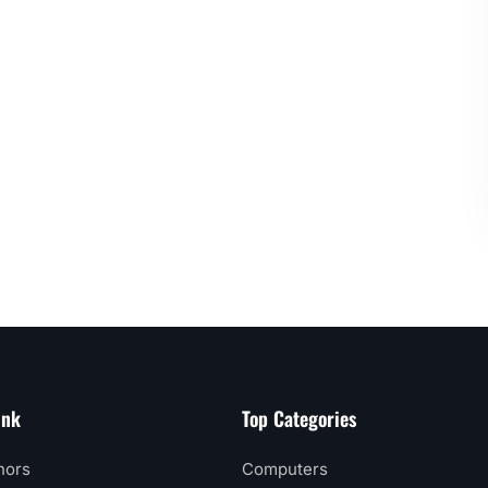
ink
Top Categories
hors
Computers