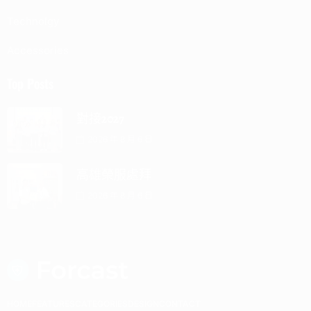
Technolgy
Accessories
Top Posts
對接2027
2026 年 8 月 6 日
高雄榮服處拜
2026 年 8 月 6 日
HOME
FEATURES
CATEGORIES
DESIGN
CONTACT