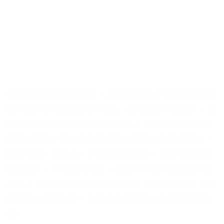
67歲退休焊接工陳先生，菸齡高達40年且受慢性阻塞
性肺病(COPD)困擾15年以上，即便近5年已戒菸，但
肺活量檢測仍逐年下降僅餘29%，屬重度功能受損。
經奇美醫院中醫部主治醫師梁祐爾診斷為痰瘀互結、
營衛不調、腎氣虛，中藥調理兩週後，夜間喘促次數
明顯減少，不再使用氧氣；治療半年後肺活量提升至
40%，不僅類固醇使用頻率降低，夜尿次數減少，睡
眠品質也明顯改善，生活品質與活動力皆獲得整體改
善。