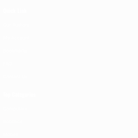
Quick Link
Our Authors
My Account
Bookmarks
FAQ
Contact Us
Top Categories
Computers
Robotics
Mobile