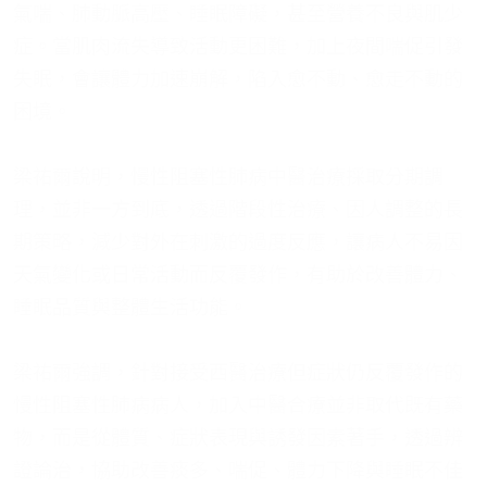
氣喘、肺動脈高壓、睡眠障礙，甚至營養不良與肌少
症。當肌肉流失導致活動更困難，加上夜間喘促引發
失眠，會讓體力加速崩解，陷入愈不動、愈走不動的
困境。
梁祐爾說明，慢性阻塞性肺病中醫治療採取分期調
理，並非一方到底，透過階段性治療、因人調整的長
期策略，減少對外在刺激的過度反應，讓病人不易因
天氣變化或日常活動而反覆發作，有助於改善體力、
睡眠品質與整體生活功能。
梁祐爾強調，針對接受西醫治療但症狀仍反覆發作的
慢性阻塞性肺病病人，加入中醫合療並非取代既有藥
物，而是從體質、症狀表現與誘發因素著手，透過辨
證論治，協助改善痰多、喘促、體力下降與睡眠不佳