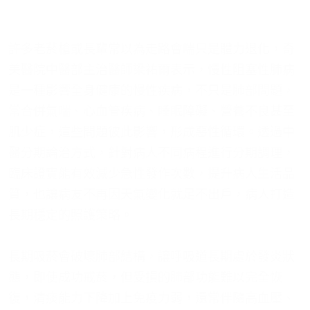
許多老菸槍或長輩常以為走路會喘只是體力退化，奇
美醫院中醫部主治醫師梁祐爾表示，慢性阻塞性肺病
是一種影響全身健康的慢性疾病，不只是肺部問題，
常合併氣喘、心血管疾病、睡眠障礙、營養不良甚至
肌少症，這些問題彼此影響，形成惡性循環。透過中
醫分期論治方式，針對病人不同病程進行分期調理，
臨床證實能有效減少急性發作次數，提升病人生活品
質，也讓病友不再因天氣變化就足不出戶，病人打造
長期穩定的照護策略。
長期吸菸會破壞肺部結構，讓呼吸道長期處於發炎狀
態，即使成功戒菸，但受損的肺部功能難以完全恢
復，清痰能力下降加上免疫力弱，還常伴隨高血壓、