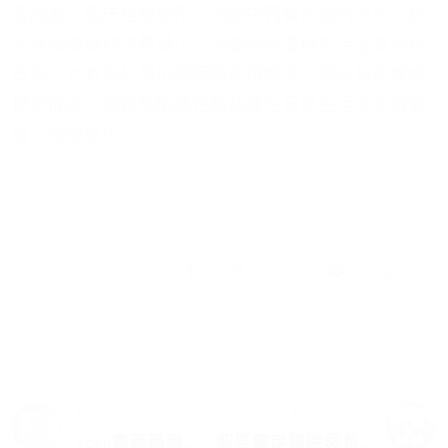
等問題。臨床經驗顯示，透過中西醫合療的方式，病
人呼吸道發作次數減少、活動耐受度與生活品質逐步
改善，也有助於降低類固醇使用頻率，提升長期疾病
控制成效，讓慢性阻塞性肺病能在日常生活中走得更
遠、喘得更少。
Previous Article
Next Article
2026嘉義縣春...
聖馬爾定醫院與長...