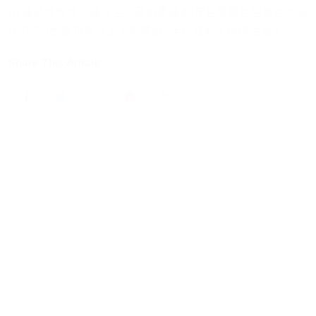
67歲退休焊接工陳先生，菸齡高達40年且受慢性阻塞性肺病
(COPD)困擾15年以上，即便近5年已戒菸，但肺活量 […]
Share This Article: