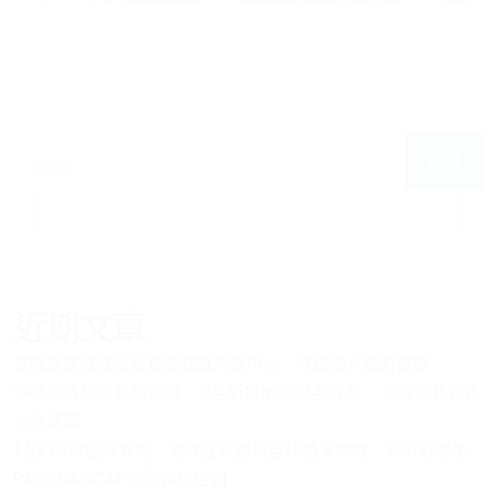
搜尋
搜尋
近期文章
基隆長庚成立全台首座圓錐角膜中心 守護國人視力健康
中華郵政股份有限公司 8月新推出繽紛手繪風 10款經典夜市
小吃郵票
對接2027國際新制 助攻企業搶攻全球航太商機 高市府攜手
PRI辦NADCAP化學製程培訓