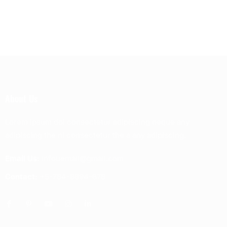
About Us
Lorem ipsum dol consectetur adipiscing neque any
adipiscing the ni consectetur the a any adipiscing.
Email Us:
infouemail@gmail.com
Contact:
+5-784-8894-678