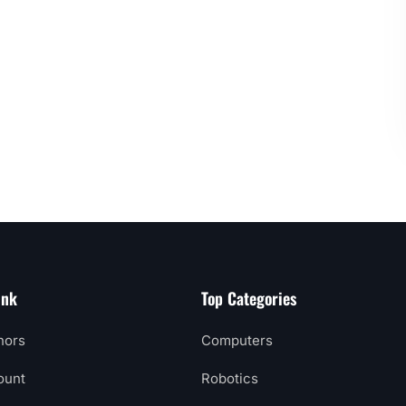
ink
Top Categories
hors
Computers
ount
Robotics