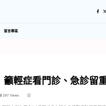
留言專區
 籲輕症看門診、急診留
297 Views