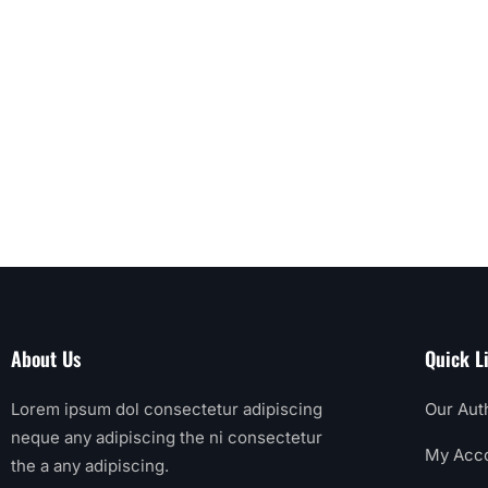
About Us
Quick L
Lorem ipsum dol consectetur adipiscing
Our Aut
neque any adipiscing the ni consectetur
My Acc
the a any adipiscing.