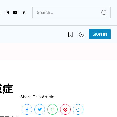
SIGN IN
重症
Share This Article: