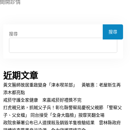
期間開診情
搜尋
搜尋
近期文章
黃文醫師故居重啟變身「津本喫茶部」 黃敏惠：老屋新生再
添木都亮點
戒菸守護全家健康 來嘉戒菸好禮獎不完
打虎親兄弟，抓賊父子兵！彰化縣警察局慶祝父親節 「警察父
子、父女檔」 同台接受「全身大臨檢」按摩笑翻全場
政院食藥署公布已人道撲殺及銷毀羊隻檢驗結果 雲林縣政府