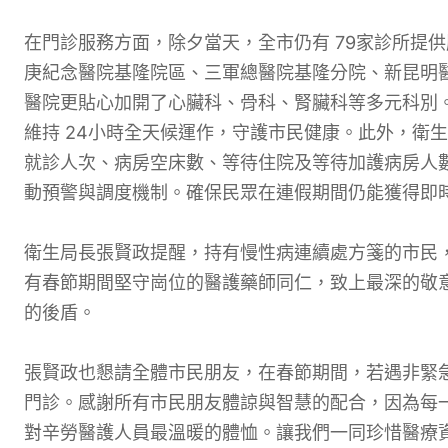
在門診服務方面，除夕當天，全市仍有 79家診所提
庚紀念醫院基隆院區、三軍總醫院基隆分院、新昆明
醫院更貼心加開了心臟科、骨科、腎臟科等多元科別。
維持 24小時全天候運作，守護市民健康。此外，衛
就診人次、病房空床數、等待住院及等待加護病房人
動預警與調度機制。確保民眾在連假期間仍能獲得即
衛生局長張賢政提醒，持有慢性病連續處方箋的市民
有春節期間堅守崗位的醫護藥師同仁，致上最深的敬
的後盾。
張賢政也懇請全體市民朋友，在春節期間，若遇非緊
門診。感謝所有市民朋友體諒與智慧的配合，因為每
對辛勞醫護人員最溫暖的體恤。讓我們一同珍惜醫療