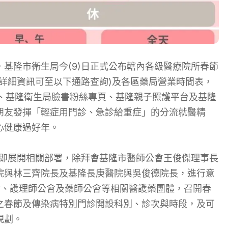
基隆市衛生局今(9)日正式公布轄內各級醫療院所春節
詳細資訊可至以下通路查詢)及各區藥局營業時間表，
站、基隆衛生局臉書粉絲專頁、基隆親子照護平台及基隆
朋友發揮「輕症用門診、急診給重症」的分流就醫精
心健康過好年。
旬即展開相關部署，除拜會基隆市醫師公會王俊傑理事長
院與林三齊院長及基隆長庚醫院與吳俊德院長，進行意
會、護理師公會及藥師公會等相關醫護藥團體，召開春
之春節及傳染病特別門診開設科別、診次與時段，及可
規劃。