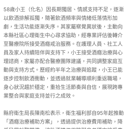
58歲小王（化名）因長期獨居、情感支持不足，逐漸
以飲酒排解孤獨，隨著飲酒頻率與情緒低落情形加
劇，生活功能逐漸失序。其家屬察覺異狀後，主動向
本縣社區心理衛生中心尋求協助，經專業評估後轉介
至醫療院所接受酒癮戒治服務。在護理人員、社工人
員及家人持續陪伴與支持下，小王接受酒癮治療與心
理諮商，家屬亦配合醫療團隊建議，共同調整家庭互
動與支持方式。歷經約半年之治療與追蹤，小王已能
逐步控制飲酒衝動，並透過就業輔導順利重返職場，
身心狀況趨於穩定，重拾生活節奏與自信，展現跨專
業整合與家庭支持並行之成效。
縣府衛生局長陳南松表示，衛生福利部自95年起推動
「酒癮治療補助方案」，透過提供治療費用補助，降