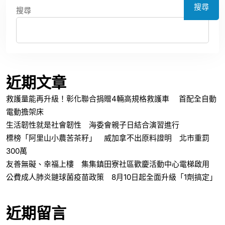
搜尋
搜尋
近期文章
救護量能再升級！彰化聯合捐贈4輛高規格救護車 首配全自動
電動擔架床
生活韌性就是社會韌性 海委會親子日結合演習進行
標榜「阿里山小農苦茶籽」 威加拿不出原料證明 北市重罰
300萬
友善無礙、幸福上樓 集集鎮田寮社區歡慶活動中心電梯啟用
公費成人肺炎鏈球菌疫苗政策 8月10日起全面升級「1劑搞定」
近期留言