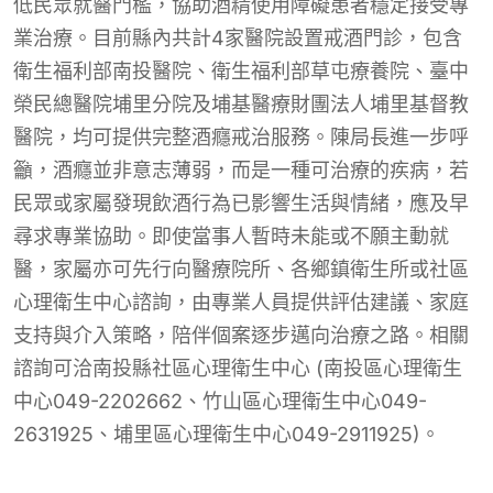
低民眾就醫門檻，協助酒精使用障礙患者穩定接受專
業治療。目前縣內共計4家醫院設置戒酒門診，包含
衛生福利部南投醫院、衛生福利部草屯療養院、臺中
榮民總醫院埔里分院及埔基醫療財團法人埔里基督教
醫院，均可提供完整酒癮戒治服務。陳局長進一步呼
籲，酒癮並非意志薄弱，而是一種可治療的疾病，若
民眾或家屬發現飲酒行為已影響生活與情緒，應及早
尋求專業協助。即使當事人暫時未能或不願主動就
醫，家屬亦可先行向醫療院所、各鄉鎮衛生所或社區
心理衛生中心諮詢，由專業人員提供評估建議、家庭
支持與介入策略，陪伴個案逐步邁向治療之路。相關
諮詢可洽南投縣社區心理衛生中心 (南投區心理衛生
中心049-2202662、竹山區心理衛生中心049-
2631925、埔里區心理衛生中心049-2911925)。