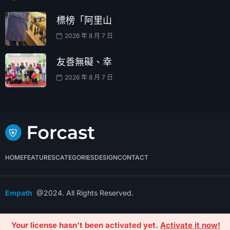
標榜「阿里山
2026 年 8 月 7 日
友善無礙、幸
2026 年 8 月 7 日
HOME
FEATURES
CATEGORIES
DESIGN
CONTACT
Empath
@2024. All Rights Reserved.
.CONTACT
.BLOG
.COMPLAIN
.ADVERTISE
Your license hasn’t been activated yet.
Activate it now!