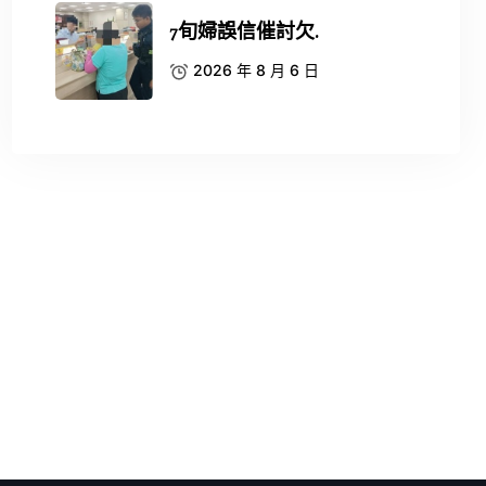
7旬婦誤信催討欠.
2026 年 8 月 6 日