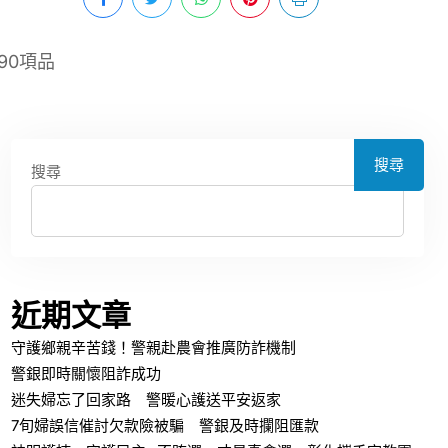
90項品
搜尋
搜尋
近期文章
守護鄉親辛苦錢！警親赴農會推廣防詐機制
警銀即時關懷阻詐成功
迷失婦忘了回家路 警暖心護送平安返家
7旬婦誤信催討欠款險被騙 警銀及時攔阻匯款