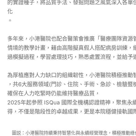
的實證種子，將品質手法、發掘問題之風氣深入各單
化
。
多年來，小港醫院也配合醫策會推廣「醫療團隊資源管
情境的教學計畫，藉由高階擬真假人搭配病房訓練，
過模擬過程，學習處理技巧，熟悉處置流程，並給予
為厚植應對人力缺口的組織韌性，小港醫院積極推動
，
共6大服務領域(門診、住院、手術、急診、檢驗暨
確保在人力吃緊時仍能維持
醫療品質，
2025年起參照 ISQua 國際全機構認證精神，聚
得，不僅是階段性的卓越成果，更是本院穩健接軌國
圖説：小港醫院持續秉持智慧化與永續經營理念，積極推動綠