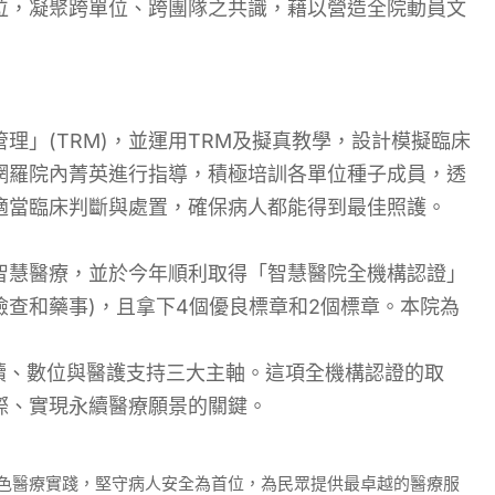
位，凝聚跨單位、跨團隊之共識，藉以營造全院動員文
理」(TRM)，並運用TRM及擬真教學，設計模擬臨床
網羅院內菁英進行指導，積極培訓各單位種子成員，透
適當臨床判斷與處置，確保病人都能得到最佳照護。
智慧醫療，
並於今年順利取得「智慧醫院全機構認證」
檢查和藥事)，且拿下4個優良標章和2個標章。
本院為
焦永續、數位與醫護支持三大主軸。這項全機構認證的取
際、實現永續醫療願景的關鍵。
色醫療實踐，堅守病人安全為首位，為民眾提供最卓越的醫療服