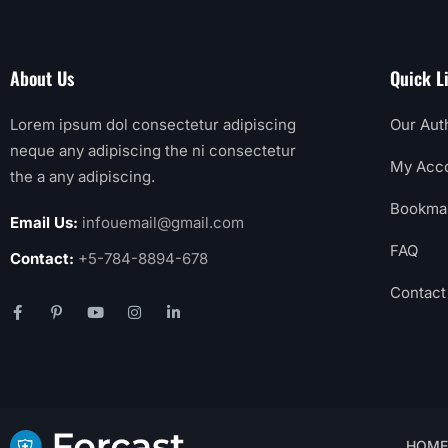
About Us
Quick L
Lorem ipsum dol consectetur adipiscing
Our Aut
neque any adipiscing the ni consectetur
My Acc
the a any adipiscing.
Bookma
Email Us:
infouemail@gmail.com
FAQ
Contact:
+5-784-8894-678
Contact
HOME