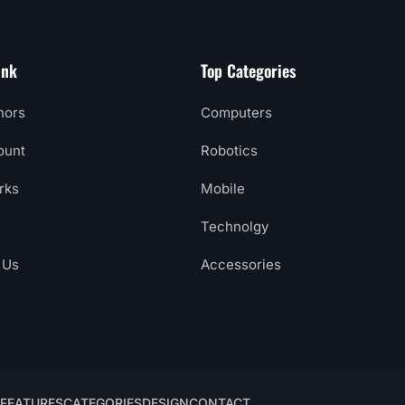
ink
Top Categories
hors
Computers
ount
Robotics
rks
Mobile
Technolgy
 Us
Accessories
FEATURES
CATEGORIES
DESIGN
CONTACT