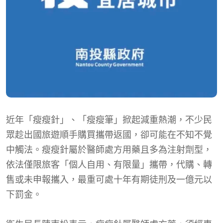
近年「瘦瘦針」、「瘦瘦筆」掀起減重熱潮，不少民
眾趁出國旅遊順手購買攜帶返國，卻可能在不知不覺
中觸法。瘦瘦針屬於醫師處方用藥且多為注射劑型，
依法僅限旅客「個人自用、有限量」攜帶，代購、轉
售或未申報攜入，最重可處十年有期徒刑及一億元以
下罰金。