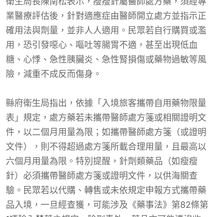
衛生局長陳南松表示，瘦瘦針屬醫師處方藥，須經專
業醫療評估後，針對適應症由醫師開立處方並指示正
確用法與劑量，並非人人適用。民眾若自行購買或濫
用，恐引發噁心、嘔吐等腸胃不適，甚至出現低血
糖、心悸、急性胰臟炎、急性腎損傷或藥物過敏等風
險，減重不成反而傷身。
縣府衛生局指出，依據「入境旅客攜帶自用藥物限量
表」規定，處方藥若未攜帶醫師處方箋或相關證明文
件，以二個月用量為限；如攜帶醫師處方箋（或證明
文件），則不得超過處方箋所載合理用量，且最高以
六個月用量為限。特別提醒，針劑類藥品（如瘦瘦
針）必須攜帶醫師處方箋或證明文件，以供海關查
驗。民眾若以代購、轉售或未依規定申報方式攜帶藥
品入境，一旦經查獲，可能涉及《藥事法》第82條第