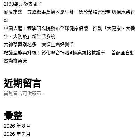
2190萬差額去哪了
颱風來襲 五峰鄉果農搶收憂生計 徐欣瑩臉書發起認購水梨行
動
中國人體工程學研究院發布全球健康倡議 推動「大健康、大養
生、大防疫」新生活系統
六神草藥別名多 療傷止痛好幫手
救護量能再升級！彰化聯合捐贈4輛高規格救護車 首配全自動
電動擔架床
近期留言
尚無留言可供顯示。
彙整
2026 年 8 月
2026 年 7 月