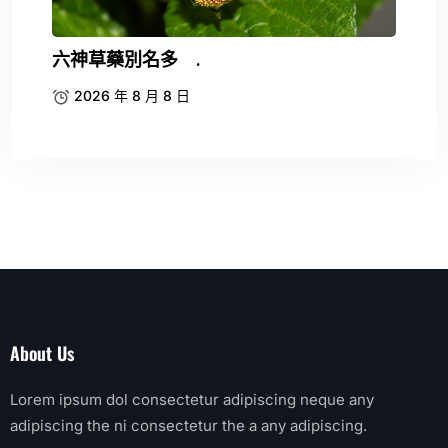
六神草藥別名多 .
2026 年 8 月 8 日
About Us
Lorem ipsum dol consectetur adipiscing neque any
adipiscing the ni consectetur the a any adipiscing.