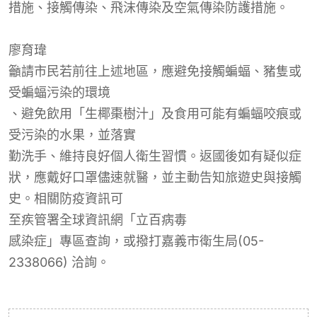
措施、接觸傳染、飛沫傳染及空氣傳染防護措施。
廖
育瑋
籲請市民若前往上述地區，應避免接觸蝙蝠、豬隻或
受蝙蝠污染的環境
、
避免飲用「
生椰棗樹
汁」
及
食用可能有
蝙蝠咬痕或
受污染的水果
，並落實
勤洗手、維持良好個人衛生習慣。返國後如有疑似症
狀，應戴好口罩儘速就醫，並主動告知旅遊史與接觸
史。相關防疫資訊可
至疾管署
全球資訊網「
立百病毒
感染症」專區查詢，或撥打嘉義市衛生局(05-
2338066) 洽詢。