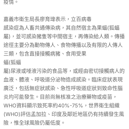
疫
情。
嘉義市衛生局長
廖育瑋表示，
立百病毒
感染症為人畜共通傳染病，其自然宿主為果
蝠
(狐
蝠
屬)，並可感染豬隻等中間宿主，再傳染給人類。傳播
途徑主要分為動物傳人、食物傳播以及有限的人傳人
三類，包含直接接觸病豬、食用受果
蝠
(狐
蝠
屬)尿液或唾液污染的食品等，或經由密切接觸病人的
血液、體液、呼吸道分泌物造成感染。臨床症狀表現
廣泛，包括無症狀感染、急性呼吸道症狀到致命性腦
炎均可能發生。目前尚無核准之治療藥物或疫苗，
WHO資料顯示致死率約40%-75%，世界衛生組織
(WHO)評估孟加拉、印度及鄰近地區仍有持續發生風
險，惟全球風險仍屬低度。