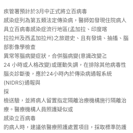
疾管署預計
於3月中正式
將立百病毒
感染症列為第五類法定傳染病，醫師如發現住院病人
具立百
病毒感染症流行地區(孟加拉、印度
喀
拉拉州及西孟加拉州)之旅遊史、且有發燒、抽搐、腦
部影像學檢查
異常等腦病變
症狀，合併腦病變(意識改變
≧
24 小時或人格改變)或運動失調，在排除其他病毒性
腦炎診斷後，應於24小時內於傳染病通報系統
(NIDRS)通報與
採
檢送驗，並將病人留置指定隔離治療機構施行隔離治
療。醫療機構人員照護疑似或
感染立百病毒
的病人時，建議依醫療照護處置項目，採取標準防護