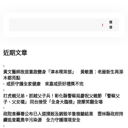
搜
尋
近期文章
黃文醫師故居重啟變身「津本喫茶部」 黃敏惠：老屋新生再添
木都亮點
戒菸守護全家健康 來嘉戒菸好禮獎不完
打虎親兄弟，抓賊父子兵！彰化縣警察局慶祝父親節 「警察父
子、父女檔」 同台接受「全身大臨檢」按摩笑翻全場
政院食藥署公布已人道撲殺及銷毀羊隻檢驗結果 雲林縣政府持
續追查戴奧辛污染源 全力守護環境安全