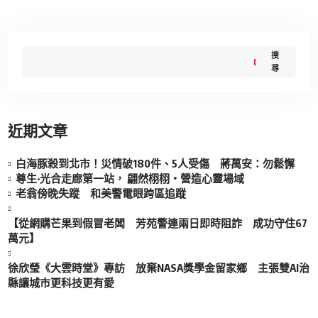
搜
尋
近期文章
白海豚殺到北市！災情破180件、5人受傷 蔣萬安：勿鬆懈
尊生·光合走廊第一站， 翩然栩栩・營造心靈場域
老翁傍晚失蹤 和美警電眼跨區追蹤
【從網購芒果到假冒老闆 芳苑警連兩日即時阻詐 成功守住67
萬元】
徐欣瑩《大雲時堂》專訪 放棄NASA獎學金留家鄉 主張雙AI治
縣讓城市更科技更有愛