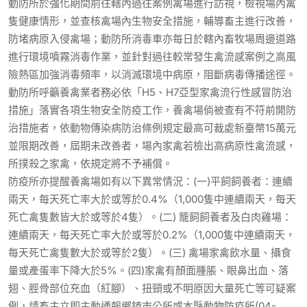
動防所於強化期間前往轄內過往案例禽場進行訪視，檢視場內禽
隻健康情形，並查核禽場內生物安全措施，輔導畜主進行改善，
防堵病原入侵禽場；動防所消毒車亦每日於轄內畜牧場周邊道路
進行環境噴霧消毒作業，並針對過往較常發生禽流感案例之高風
險熱區加強消毒頻率，以消滅環境中病原，阻斷病毒傳播途徑。
動防所呼籲養禽業者務必依「H5、H7亞型家禽流行性感冒防治
措施」落實各項生物安全防疫工作，養禽場倘被查有不符前開防
治措施者，依動物傳染病防治條例規定最高可裁處新臺幣15萬元
並限期改善，屆期未改善者，場內家禽若檢出高病原性禽流感，
所撲殺之家禽，依規定將不予補償。
防疫所亦提醒養禽場如有以下異常情況：(一)平飼飼養者：連續
兩天，每天死亡率大於或等於0.4%（1,000隻中連續兩天，每天
死亡禽隻數皆大於或等於4隻）。(二) 籠飼飼養者及白肉雞場：
連續兩天，每天死亡率大於或等於0.2%（1,000隻中連續兩天，
每天死亡禽隻數大於或等於2隻）。(三) 禽場家禽飲水量、攝食
量或產蛋率下降大於5%。(四)家禽有顏面腫脹、眼鼻出血、落
翅、脛骨部位充血（紅腳）、扭頸或不明原因大量死亡等可疑案
例，請畜主立即主動通報鄉鎮市公所或本縣動物防疫所(04-