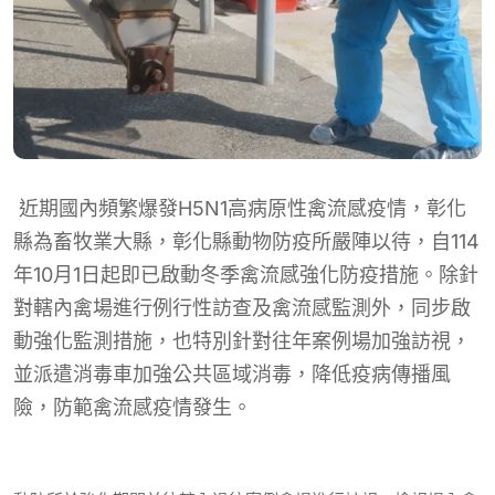
近期國內頻繁爆發H5N1高病原性禽流感疫情，彰化
縣為畜牧業大縣，彰化縣動物防疫所嚴陣以待，自114
年10月1日起即已啟動冬季禽流感強化防疫措施。除針
對轄內禽場進行例行性訪查及禽流感監測外，同步啟
動強化監測措施，也特別針對往年案例場加強訪視，
並派遣消毒車加強公共區域消毒，降低疫病傳播風
險，防範禽流感疫情發生。