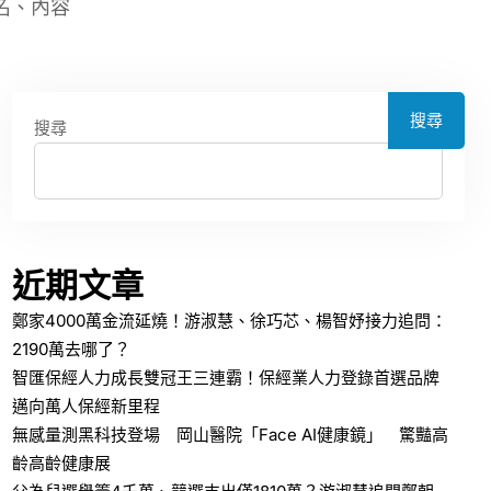
名、內容
搜尋
搜尋
近期文章
鄭家4000萬金流延燒！游淑慧、徐巧芯、楊智妤接力追問：
2190萬去哪了？
智匯保經人力成長雙冠王三連霸！保經業人力登錄首選品牌
邁向萬人保經新里程
無感量測黑科技登場 岡山醫院「Face AI健康鏡」 驚豔高
齡高齡健康展