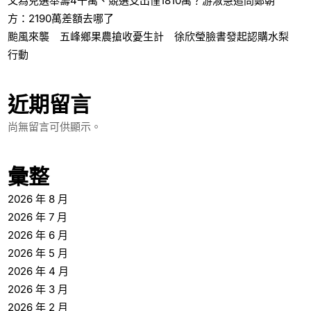
父為兒選舉籌4千萬、競選支出僅1810萬？游淑慧追問鄭朝
方：2190萬差額去哪了
颱風來襲 五峰鄉果農搶收憂生計 徐欣瑩臉書發起認購水梨
行動
近期留言
尚無留言可供顯示。
彙整
2026 年 8 月
2026 年 7 月
2026 年 6 月
2026 年 5 月
2026 年 4 月
2026 年 3 月
2026 年 2 月