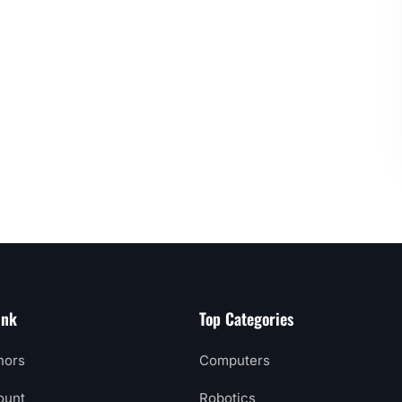
ink
Top Categories
hors
Computers
ount
Robotics