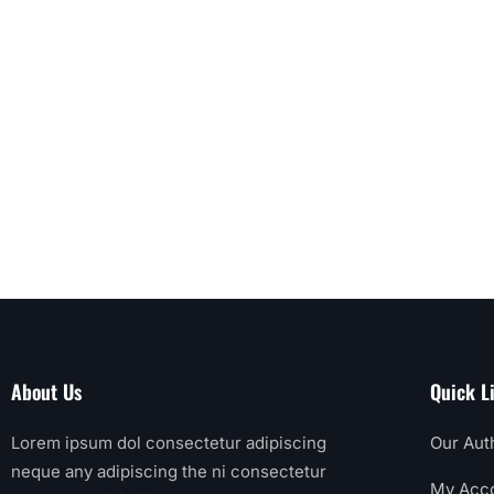
About Us
Quick L
Lorem ipsum dol consectetur adipiscing
Our Aut
neque any adipiscing the ni consectetur
My Acc