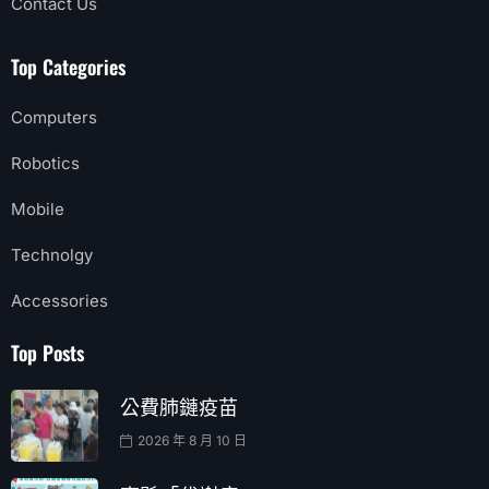
Contact Us
Top Categories
Computers
Robotics
Mobile
Technolgy
Accessories
Top Posts
公費肺鏈疫苗
2026 年 8 月 10 日