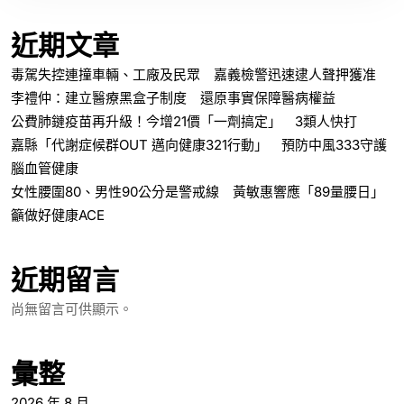
近期文章
毒駕失控連撞車輛、工廠及民眾 嘉義檢警迅速逮人聲押獲准
李禮仲：建立醫療黑盒子制度 還原事實保障醫病權益
公費肺鏈疫苗再升級！今增21價「一劑搞定」 3類人快打
嘉縣「代謝症候群OUT 邁向健康321行動」 預防中風333守護
腦血管健康
女性腰圍80、男性90公分是警戒線 黃敏惠響應「89量腰日」
籲做好健康ACE
近期留言
尚無留言可供顯示。
彙整
2026 年 8 月