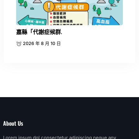
嘉縣「代謝症候群.
2026 年 8 月 10 日
About Us
Lorem ipsum dol consectetur adipiscing neque any