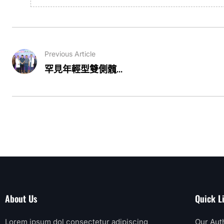
Previous Article
罕見年輕型雙側髖...
About Us
Quick L
Lorem ipsum dol consectetur adipiscing
Our Aut