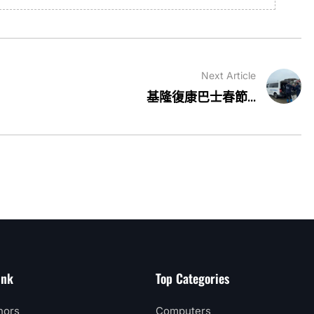
Next Article
基隆復康巴士春節...
ink
Top Categories
hors
Computers