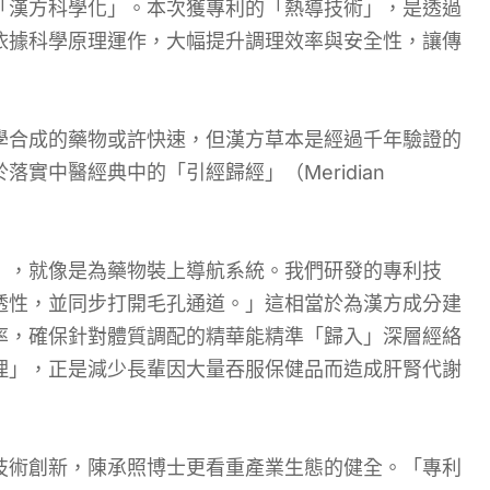
「漢方科學化」。本次獲專利的「熱導技術」，是透過
依據科學原理運作，大幅提升調理效率與安全性，讓傳
學合成的藥物或許快速，但漢方草本是經過千年驗證的
實中醫經典中的「引經歸經」（Meridian
』，就像是為藥物裝上導航系統。我們研發的專利技
透性，並同步打開毛孔通道。」這相當於為漢方成分建
率，確保針對體質調配的精華能精準「歸入」深層經絡
理」，正是減少長輩因大量吞服保健品而造成肝腎代謝
技術創新，陳承照博士更看重產業生態的健全。「專利