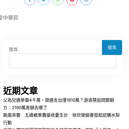
是中華民
搜尋
搜尋
近期文章
父為兒選舉籌4千萬、競選支出僅1810萬？游淑慧追問鄭朝
方：2190萬差額去哪了
颱風來襲 五峰鄉果農搶收憂生計 徐欣瑩臉書發起認購水梨
行動