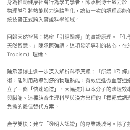
身為推動健康社會行為學的學者，陳承照博士致力於
物理導引將熱能與力道精準化，讓每一次的調理都能
統技藝正式跨入實證科學領域。
回歸天然智慧：揭密「引經歸經」的實證原理。「化
天然智慧。」陳承照強調，這項發明專利的核心，在於落
Tropism）理論。
陳承照博士進一步深入解析科學原理：「所謂『引經
術，能利用熱導刮痧的物理熱能，有效促進微血管通
立了一條「快速通道」，大幅提升草本分子的滲透效
與臟腑。這種結合生理科學與漢方藥理的「標靶式調
負擔的最佳替代方案。
產學雙棲：建立「發明人認證」的專業護城河。除了