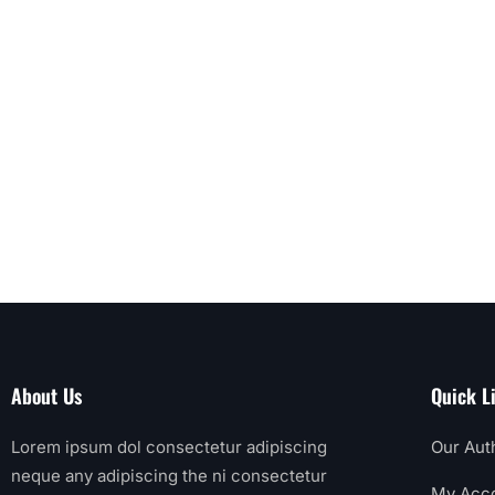
About Us
Quick L
Lorem ipsum dol consectetur adipiscing
Our Aut
neque any adipiscing the ni consectetur
My Acc