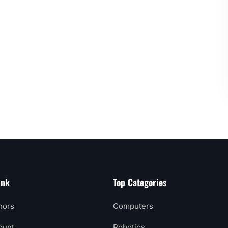
ink
Top Categories
hors
Computers
ount
Robotics