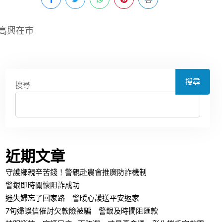
高興在市
搜尋
搜尋
近期文章
守護鄉親辛苦錢！警親赴農會推廣防詐機制
警銀即時關懷阻詐成功
迷失婦忘了回家路 警暖心護送平安返家
7旬婦誤信催討欠款險被騙 警銀及時攔阻匯款