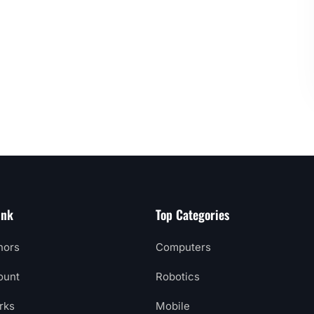
ink
Top Categories
hors
Computers
ount
Robotics
rks
Mobile