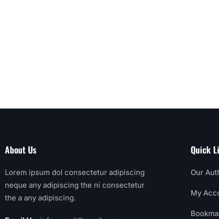
About Us
Quick L
Lorem ipsum dol consectetur adipiscing
Our Aut
neque any adipiscing the ni consectetur
My Acc
the a any adipiscing.
Bookma