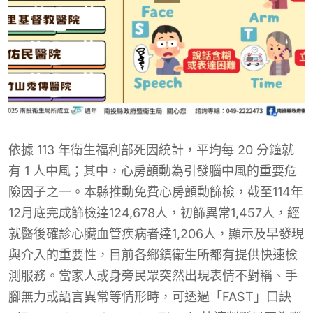
依據 113 年衛生福利部死因統計，平均每 20 分鐘就
有 1 人中風；其中，心房顫動為引發腦中風的重要危
險因子之一。本縣推動免費心房顫動篩檢，截至114年
12月底完成篩檢達124,678人，初篩異常1,457人，經
就醫後確診心臟血管疾病者達1,206人，顯示及早發現
與介入的重要性，目前各鄉鎮衛生所都有提供快速檢
測服務。當家人或身旁民眾突然出現表情不對稱、手
腳無力或語言異常等情形時，可透過「FAST」口訣