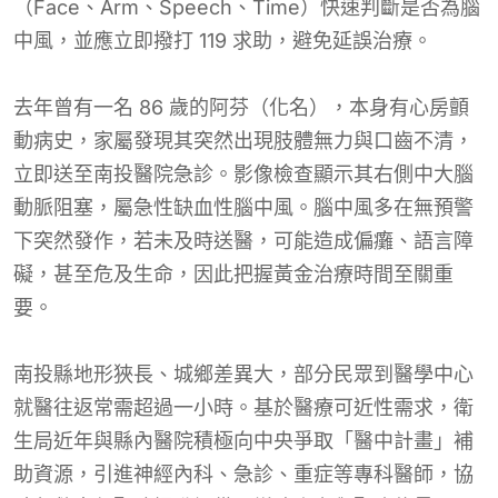
（Face、Arm、Speech、Time）快速判斷是否為腦
中風，並應立即撥打 119 求助，避免延誤治療。
去年曾有一名 86 歲的阿芬（化名），本身有心房顫
動病史，家屬發現其突然出現肢體無力與口齒不清，
立即送至南投醫院急診。影像檢查顯示其右側中大腦
動脈阻塞，屬急性缺血性腦中風。腦中風多在無預警
下突然發作，若未及時送醫，可能造成偏癱、語言障
礙，甚至危及生命，因此把握黃金治療時間至關重
要。
南投縣地形狹長、城鄉差異大，部分民眾到醫學中心
就醫往返常需超過一小時。基於醫療可近性需求，衛
生局近年與縣內醫院積極向中央爭取「醫中計畫」補
助資源，引進神經內科、急診、重症等專科醫師，協