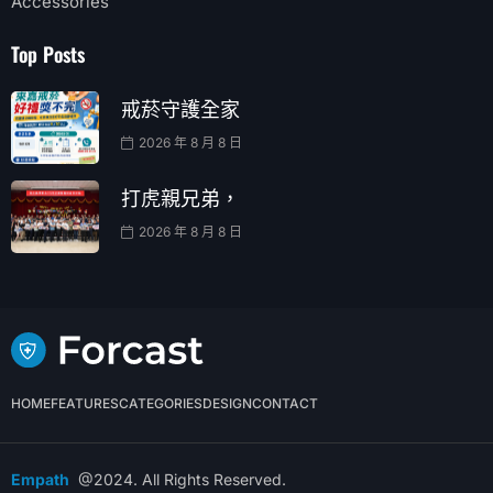
Accessories
Top Posts
戒菸守護全家
2026 年 8 月 8 日
打虎親兄弟，
2026 年 8 月 8 日
HOME
FEATURES
CATEGORIES
DESIGN
CONTACT
Empath
@2024. All Rights Reserved.