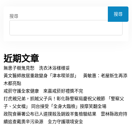
搜尋
搜尋
近期文章
無患子樹鬼見愁 洗衣沐浴樣樣妥
黃文醫師故居重啟變身「津本喫茶部」 黃敏惠：老屋新生再添
木都亮點
戒菸守護全家健康 來嘉戒菸好禮獎不完
打虎親兄弟，抓賊父子兵！彰化縣警察局慶祝父親節 「警察父
子、父女檔」 同台接受「全身大臨檢」按摩笑翻全場
政院食藥署公布已人道撲殺及銷毀羊隻檢驗結果 雲林縣政府持
續追查戴奧辛污染源 全力守護環境安全