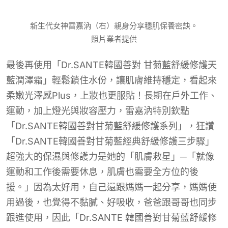
新生代女神雷嘉汭（右）親身分享穩肌保養密訣。
照片業者提供
最後再使用「Dr.SANTE韓國善對 甘菊藍舒緩修護天
藍潤澤霜」輕鬆鎖住水份，讓肌膚維持穩定，看起來
柔嫩光澤感Plus，上妝也更服貼！長期在戶外工作、
運動，加上燈光與妝容壓力，雷嘉汭特別欽點
「Dr.SANTE韓國善對甘菊藍舒緩修護系列」，狂讚
「Dr.SANTE韓國善對甘菊藍經典舒緩修護三步驟」
超強大的保濕與修護力是她的「肌膚救星」─「就像
運動和工作後需要休息，肌膚也需要全方位的後
援。」因為太好用，自己還跟媽媽一起分享，媽媽使
用過後，也覺得不黏膩、好吸收，爸爸跟哥哥也同步
跟進使用，因此「Dr.SANTE 韓國善對甘菊藍舒緩修