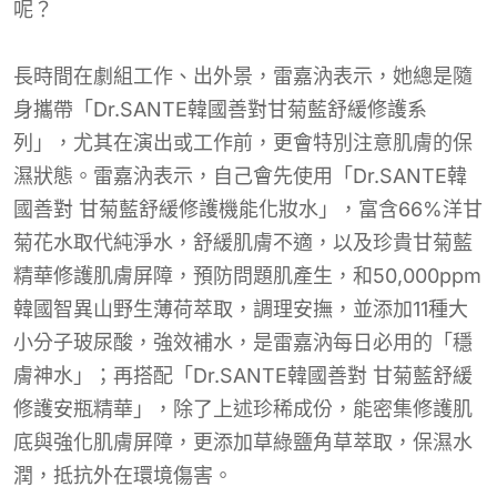
呢？
長時間在劇組工作、出外景，雷嘉汭表示，她總是隨
身攜帶「Dr.SANTE韓國善對甘菊藍舒緩修護系
列」，尤其在演出或工作前，更會特別注意肌膚的保
濕狀態。雷嘉汭表示，自己會先使用「Dr.SANTE韓
國善對 甘菊藍舒緩修護機能化妝水」，富含66%洋甘
菊花水取代純淨水，舒緩肌膚不適，以及珍貴甘菊藍
精華修護肌膚屏障，預防問題肌產生，和50,000ppm
韓國智異山野生薄荷萃取，調理安撫，並添加11種大
小分子玻尿酸，強效補水，是雷嘉汭每日必用的「穩
膚神水」；再搭配「Dr.SANTE韓國善對 甘菊藍舒緩
修護安瓶精華」，除了上述珍稀成份，能密集修護肌
底與強化肌膚屏障，更添加草綠鹽角草萃取，保濕水
潤，抵抗外在環境傷害。