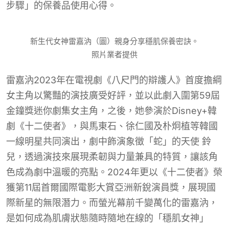
步驟」的保養品使用心得。
新生代女神雷嘉汭（圖）親身分享穩肌保養密訣。
照片業者提供
雷嘉汭2023年在電視劇《八尺門的辯護人》首度擔綱
女主角以驚豔的演技廣受好評，並以此劇入圍第59屆
金鐘獎迷你劇集女主角，之後，她參演於Disney+韓
劇《十二使者》，與馬東石、徐仁國及朴炯植等韓國
一線明星共同演出，劇中飾演象徵「蛇」的天使 鈴
兒，透過演技來展現柔韌與力量兼具的特質，讓該角
色成為劇中溫暖的亮點。2024年更以《十二使者》榮
獲第11屆首爾國際電影大賞亞洲新銳演員獎，展現國
際新星的無限潛力。而螢光幕前千變萬化的雷嘉汭，
是如何成為肌膚狀態隨時隨地在線的「穩肌女神」