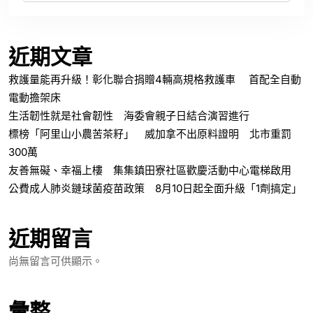
近期文章
救護量能再升級！彰化聯合捐贈4輛高規格救護車 首配全自動
電動擔架床
生活韌性就是社會韌性 海委會親子日結合演習進行
標榜「阿里山小農苦茶籽」 威加拿不出原料證明 北市重罰
300萬
友善無礙、幸福上樓 集集鎮田寮社區歡慶活動中心電梯啟用
公費成人肺炎鏈球菌疫苗政策 8月10日起全面升級「1劑搞定」
近期留言
尚無留言可供顯示。
彙整