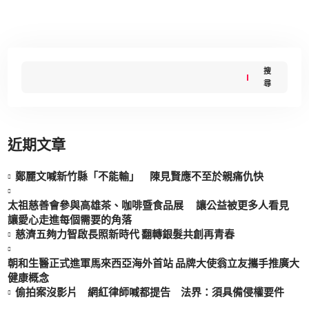
搜
尋
近期文章
鄭麗文喊新竹縣「不能輸」 陳見賢應不至於親痛仇快
太祖慈善會參與高雄茶、咖啡暨食品展 讓公益被更多人看見
讓愛心走進每個需要的角落
慈濟五夠力智啟長照新時代 翻轉銀髮共創再青春
朝和生醫正式進軍馬來西亞海外首站 品牌大使翁立友攜手推廣大
健康概念
偷拍案沒影片 網紅律師喊都提告 法界：須具備侵權要件