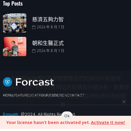
Top Posts
慈濟五夠力智
2026 年 8 月 7 日
朝和生醫正式
2026 年 8 月 7 日
為了帶給你更好的瀏覽體驗我們的網站中有使用
Cookie，幫助我們改善網站的結構和行銷分析。如果你
同意使用請點擊了解，我們會權利提供你更完善的服
HOME
FEATURES
CATEGORIES
DESIGN
CONTACT
務！
Empath
@2024. All Rights Reserved.
Ok
Your license hasn’t been activated yet.
Activate it now!
.CONTACT
.BLOG
.COMPLAIN
.ADVERTISE