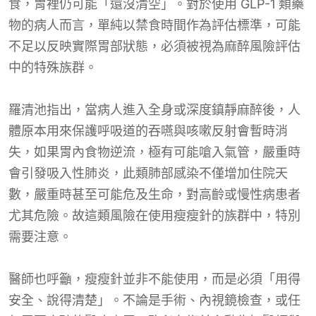
食，胃裡仍可能「還沒清空」。對於使用 GLP-1 類藥
物的病人而言，單純以禁食時間作為評估標準，可能
不足以反映實際胃部狀態，必須被視為麻醉風險評估
中的特殊族群。
羅清池指出，當病人進入全身或深度鎮靜麻醉後，人
體原本用來保護呼吸道的吞嚥與咳嗽反射會暫時消
失，如果胃內食物逆流，極有可能嗆入氣管，嚴重時
會引發吸入性肺炎，此類肺部感染不僅增加住院天
數，嚴重時甚至可能危及生命，對高齡或慢性病患者
尤其危險。故這類風險在使用瘦瘦針的族群中，特別
需要注意。
醫師也呼籲，瘦瘦針並非不能使用，而是必須「用得
安全、說得清楚」。不論是手術、內視鏡檢查，或任