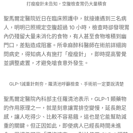
打瘦瘦針未告知，空腹檢查胃仍大量積食
聖馬爾定醫院近日在臨床照護中，就接連遇到三名病
人，明明已照規定空腹超過 10 小時，檢查時卻發現胃
內仍殘留大量未消化的食物，有人甚至食物堆積到幽
門口，差點造成阻塞。所幸麻醉科醫師在術前詳細詢
問病史，得知病人有施打「瘦瘦針」，即時提高警覺
並調整處置，才避免嗆食意外發生。
GLP-1減重針劑夯，羅清池呼籲檢查、手術前一定要說清楚
聖馬爾定醫院內科部主任羅清池表示，GLP-1 類藥物
的作用原理之一，就是刻意讓胃排空變慢，延長飽足
感，讓人吃得少、比較不容易餓，這也是它能幫助減
重的關鍵。但正因如此，即使病人已經長時間未進