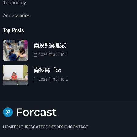
Technolgy
Accessories
Top Posts
南投照顧服務
2026 年 8 月 10 日
南投縣「20
2026 年 8 月 10 日
HOME
FEATURES
CATEGORIES
DESIGN
CONTACT