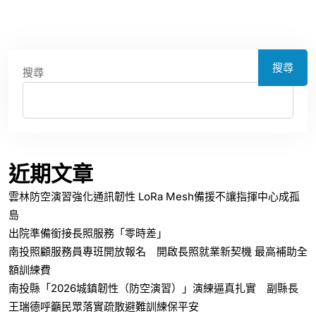
搜尋
搜尋
近期文章
雲林防空演習強化通訊韌性 LoRa Mesh備援不讓指揮中心成孤
島
出院準備銜接長照服務「零時差」
南投照顧服務員專班開放報名 開啟長照就業新契機 最高補助全
額訓練費
南投縣「2026城鎮韌性（防空演習）」演練逼真扎實 副縣長
王瑞德呼籲民眾落實疏散避難訓練保平安