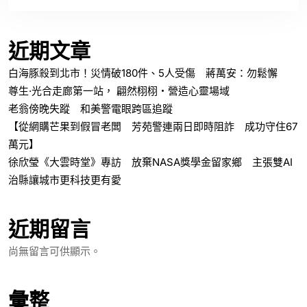
近期文章
白海豚殺到北市！災情破180件、5人受傷 蔣萬安：勿鬆懈
尊生·光合走廊第一站， 翩然栩栩・營造心靈場域
老翁傍晚失蹤 和美警電眼跨區追蹤
【從網購芒果到假冒老闆 芳苑警連兩日即時阻詐 成功守住67
萬元】
徐欣瑩《大雲時堂》專訪 放棄NASA獎學金留家鄉 主張雙AI
治縣讓城市更科技更有愛
近期留言
尚無留言可供顯示。
彙整