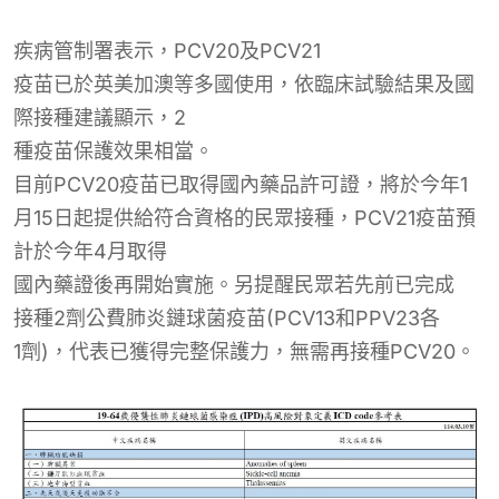
疾病管制署表示
，PCV20及PCV21
疫苗已於英美加澳等多國使用，依臨床試驗結果及國
際接種建議顯示，2
種疫苗保護效果相當。
目前PCV20疫苗已取得國內藥品許可證，將於今年1
月15日起提供給符合資格的民眾接種，PCV21疫苗預
計於今年4月取得
國內藥證後
再開始實施。
另提醒民眾若先前已完成
接種
2
劑
公費
肺炎鏈球菌疫苗
(PCV13和
PPV23
各
1劑)，
代表已
獲得
完整
保護力
，無需再接種PCV20
。