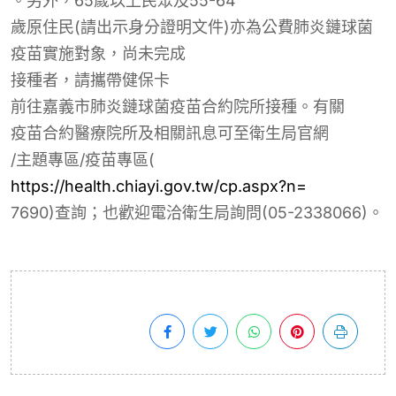
。另外，65歲以上民眾
及
55-64
歲原住民(請出示身分證明文件)亦為公費肺炎鏈球菌
疫苗實施對象，尚未完成
接種者，請
攜帶健保卡
前往嘉義市肺炎鏈球菌疫苗合約院所接種。有關
疫苗合約醫療院所及
相關訊息可至
衛生局官網
/主題專區/疫苗專區(
https://health.chiayi.gov.tw/cp.aspx?n=
7690)查詢
；也歡迎電洽衛生局詢問(05-2338066)。