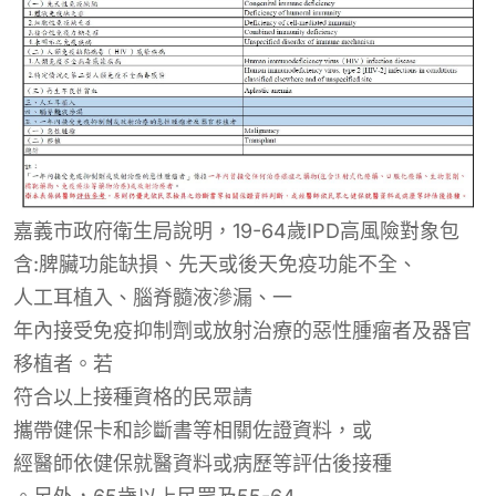
嘉義市政府衛生局說明，19-64歲IPD高風險對象包
含:脾臟功能缺損、先天或後天免疫功能不全、
人工耳植入
、腦脊髓液
滲漏、
一
年內接受免疫抑制劑或放射治療的惡性腫瘤者及器官
移植者。若
符合以上接種資格的民眾
請
攜帶健保卡和診斷書等相關佐證資料，或
經醫師依健保就醫資料或病歷等評估後接種