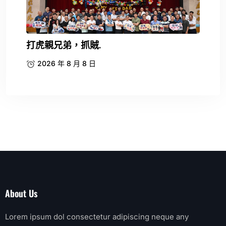
打虎親兄弟，抓賊.
2026 年 8 月 8 日
About Us
Lorem ipsum dol consectetur adipiscing neque any