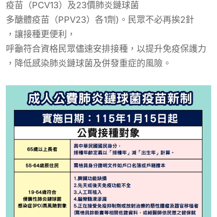
疫苗（PCV13）及23價肺炎鏈球菌
多醣體疫苗
（PPV23）各1劑)。民眾
不必再挨2針
，讓接種
更
便
利
，
呼籲符合資格民眾儘速安排接種，以提升免疫保護力
，
降低感染肺炎鏈球菌及併發重症的風險。