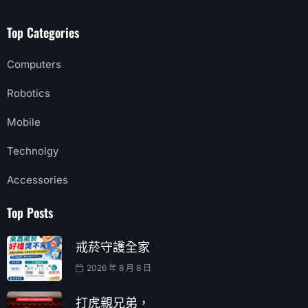
Top Categories
Computers
Robotics
Mobile
Technolgy
Accessories
Top Posts
戒菸守護全家
2026 年 8 月 8 日
打虎親兄弟，