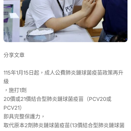
分享文章
115年1月15日起，成人公費肺炎鏈球菌疫苗政策再升
級
，
施
打1劑
20價或21價結合型肺炎鏈球菌疫苗（PCV20或
PCV21）
即
具
完整保護
力，
取代原本2劑肺炎鏈球菌疫苗(13價結合型肺炎鏈球菌