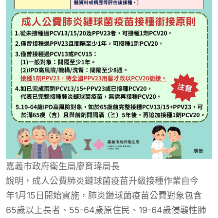
嘉義市政府衛生局廖育瑋局長
說明
，
成人
公費肺炎鏈球菌疫苗
升級接種作業自今
年1月15日開始實施，
肺炎鏈球菌疫苗
公費對象
包含
65歲以上長者、55-64歲原住民、19-64歲侵襲性肺