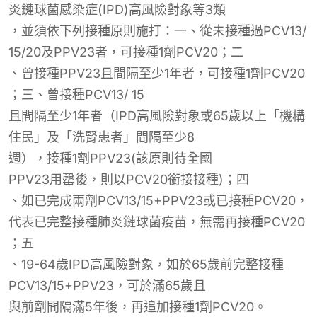
炎鏈球菌感染症(IPD)高風險對象等3類
，
並須
依下列
接種
原則施打
：一、從未接種過
PCV13/
15/20及PPV23者，可接種1劑PCV20
；二
、曾接種PPV23且間隔至少1年者，可接種1劑PCV20
；三
、曾接種PCV13
/
15
且間隔至少1年者（IPD高風險對象或65歲以上「機構
住民」及「洗腎患者」間隔至少8
週
）
，接種
1劑PPV23
(該原則待全國
PPV23用罄後，則以PCV20
銜接接種)；
四
、如已完成兩劑PCV13/15+PPV23或已接種PCV20，
代表已完整接種肺炎鏈球菌疫苗，無需再接種PCV20
；五
、19-64歲IPD高風險對象，如於65歲前完整接種
PCV13/15+PPV23，可於滿65歲且
與前劑間隔
滿5年後，再追加接種1劑PCV20。