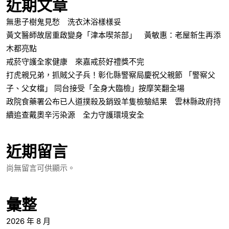
近期文章
無患子樹鬼見愁 洗衣沐浴樣樣妥
黃文醫師故居重啟變身「津本喫茶部」 黃敏惠：老屋新生再添
木都亮點
戒菸守護全家健康 來嘉戒菸好禮獎不完
打虎親兄弟，抓賊父子兵！彰化縣警察局慶祝父親節 「警察父
子、父女檔」 同台接受「全身大臨檢」按摩笑翻全場
政院食藥署公布已人道撲殺及銷毀羊隻檢驗結果 雲林縣政府持
續追查戴奧辛污染源 全力守護環境安全
近期留言
尚無留言可供顯示。
彙整
2026 年 8 月